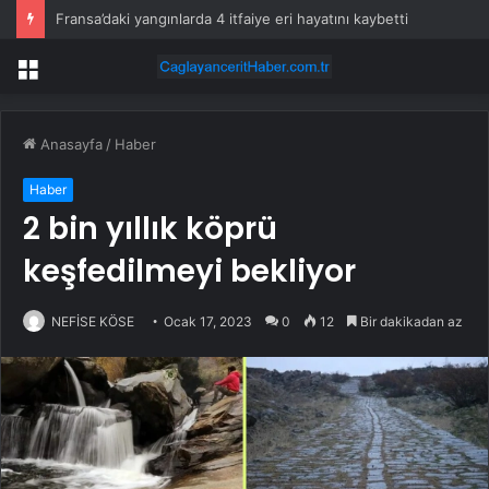
Fransa’daki yangınlarda 4 itfaiye eri hayatını kaybetti
Menü
Anasayfa
/
Haber
Haber
2 bin yıllık köprü
keşfedilmeyi bekliyor
NEFİSE KÖSE
Ocak 17, 2023
0
12
Bir dakikadan az