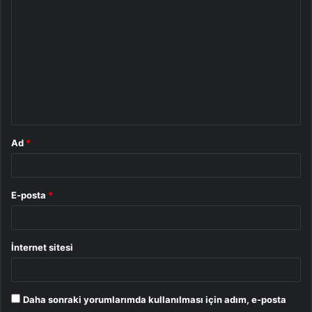
o
r
u
m
*
Ad
*
E-posta
*
İnternet sitesi
Daha sonraki yorumlarımda kullanılması için adım, e-posta