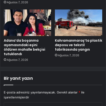
Ağustos 7, 2026
Adana’da boşanma
Kahramanmaraş’ta plastik
aşamasındaki eşini
deposu ve tekstil
öldüren mahalle bekçisi
fabrikasında yangın
tutuklandı
Ağustos 7, 2026
Ağustos 7, 2026
Bir yanıt yazın
E-posta adresiniz yayınlanmayacak.
Gerekli alanlar
*
ile
işaretlenmişlerdir
Y