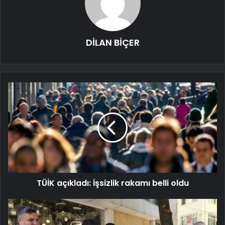
DİLAN BİÇER
TÜİK açıkladı: İşsizlik rakamı belli oldu