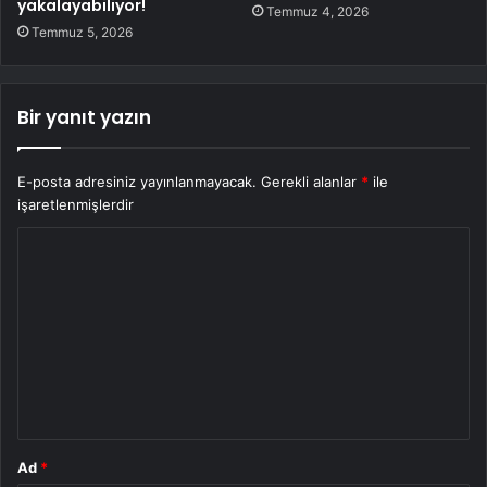
yakalayabiliyor!
Temmuz 4, 2026
Temmuz 5, 2026
Bir yanıt yazın
E-posta adresiniz yayınlanmayacak.
Gerekli alanlar
*
ile
işaretlenmişlerdir
Y
o
r
u
m
*
Ad
*