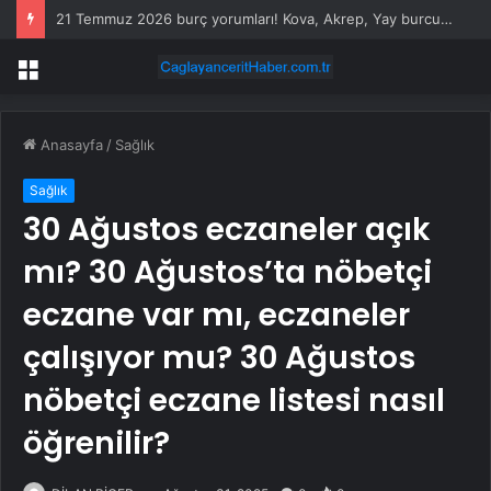
21 Temmuz 2026 burç yorumları! Kova, Akrep, Yay burcu yorumu… AŞK, EVLİLİK, SAĞLIK yorumları ne diyor?
Menü
Anasayfa
/
Sağlık
Sağlık
30 Ağustos eczaneler açık
mı? 30 Ağustos’ta nöbetçi
eczane var mı, eczaneler
çalışıyor mu? 30 Ağustos
nöbetçi eczane listesi nasıl
öğrenilir?