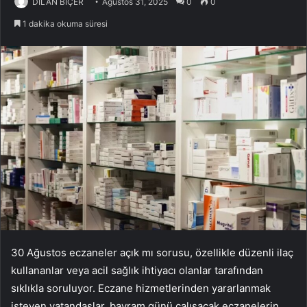
DİLAN BİÇER
Ağustos 31, 2025
0
0
1 dakika okuma süresi
30 Ağustos eczaneler açık mı sorusu, özellikle düzenli ilaç
kullananlar veya acil sağlık ihtiyacı olanlar tarafından
sıklıkla soruluyor. Eczane hizmetlerinden yararlanmak
isteyen vatandaşlar, bayram günü çalışacak eczanelerin