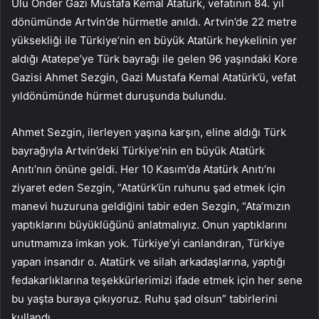
Ulu Önder Gazi Mustafa Kemal Atatürk, vefatının 84. yıl
dönümünde Artvin’de hürmetle anıldı. Artvin’de 22 metre
yüksekliği ile Türkiye’nin en büyük Atatürk heykelinin yer
aldığı Atatepe’ye Türk bayrağı ile gelen 96 yaşındaki Kore
Gazisi Ahmet Sezgin, Gazi Mustafa Kemal Atatürk’ü, vefat
yıldönümünde hürmet duruşunda bulundu.
Ahmet Sezgin, ilerleyen yaşına karşın, eline aldığı Türk
bayrağıyla Artvin’deki Türkiye’nin en büyük Atatürk
Anıtı’nın önüne geldi. Her 10 Kasım’da Atatürk Anıtı’nı
ziyaret eden Sezgin, “Atatürk’ün ruhunu şad etmek için
manevi huzuruna geldiğini tabir eden Sezgin, “Ata’mızın
yaptıklarını büyüklüğünü anlatmalıyız. Onun yaptıklarını
unutmamıza imkan yok. Türkiye’yi canlandıran, Türkiye
yapan insandır o. Atatürk ve silah arkadaşlarına, yaptığı
fedakarlıklarına teşekkürlerimizi ifade etmek için her sene
bu yaşta buraya çıkıyoruz. Ruhu şad olsun” tabirlerini
kullandı.