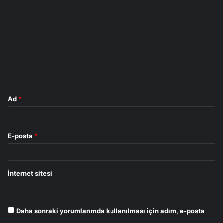
o
r
u
m
*
Ad
*
E-posta
*
İnternet sitesi
Daha sonraki yorumlarımda kullanılması için adım, e-posta