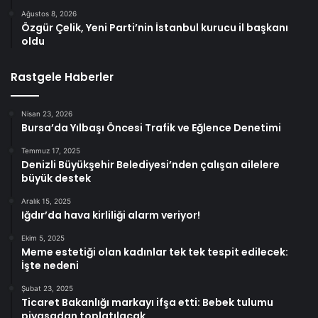
Ağustos 8, 2026
Özgür Çelik, Yeni Parti’nin İstanbul kurucu il başkanı
oldu
Rastgele Haberler
Nisan 23, 2026
Bursa’da Yılbaşı Öncesi Trafik ve Eğlence Denetimi
Temmuz 17, 2025
Denizli Büyükşehir Belediyesi’nden çalışan ailelere
büyük destek
Aralık 15, 2025
Iğdır’da hava kirliliği alarm veriyor!
Ekim 5, 2025
Meme estetiği olan kadınlar tek tek tespit edilecek:
İşte nedeni
Şubat 23, 2025
Ticaret Bakanlığı markayı ifşa etti: Bebek tulumu
piyasadan toplatılacak