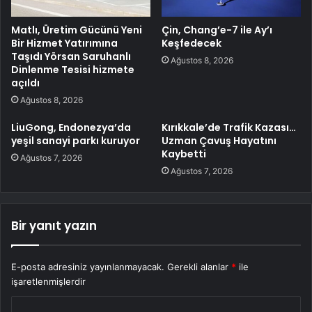
Matlı, Üretim Gücünü Yeni
Çin, Chang’e-7 ile Ay’ı
Bir Hizmet Yatırımına
Keşfedecek
Taşıdı Yörsan Saruhanlı
Ağustos 8, 2026
Dinlenme Tesisi hizmete
açıldı
Ağustos 8, 2026
LiuGong, Endonezya’da
Kırıkkale’de Trafik Kazası…
yeşil sanayi parkı kuruyor
Uzman Çavuş Hayatını
Kaybetti
Ağustos 7, 2026
Ağustos 7, 2026
Bir yanıt yazın
E-posta adresiniz yayınlanmayacak.
Gerekli alanlar
*
ile
işaretlenmişlerdir
Y