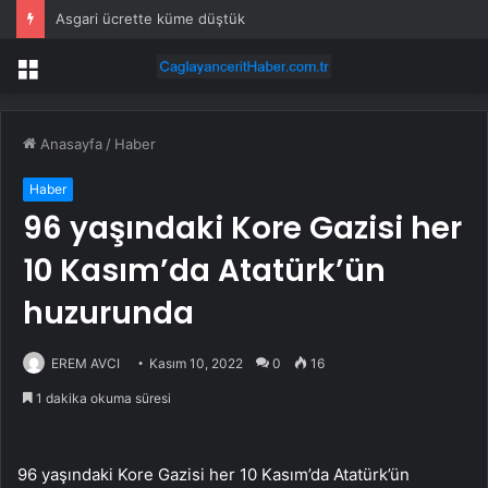
Asgari ücrette küme düştük
Menü
Anasayfa
/
Haber
Haber
96 yaşındaki Kore Gazisi her
10 Kasım’da Atatürk’ün
huzurunda
EREM AVCI
Kasım 10, 2022
0
16
1 dakika okuma süresi
96 yaşındaki Kore Gazisi her 10 Kasım’da Atatürk’ün