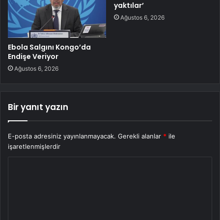
yaktılar’
Ağustos 6, 2026
Ebola Salgını Kongo’da
Endişe Veriyor
Ağustos 6, 2026
Bir yanıt yazın
E-posta adresiniz yayınlanmayacak.
Gerekli alanlar
*
ile
işaretlenmişlerdir
Y
o
r
u