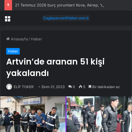
21 Temmuz 2026 burç yorumları! Kova, Akrep, Yay burcu yorumu… AŞK, EVLİLİK, SAĞLIK yorumları ne diyor?
Menü
Anasayfa
/
Haber
Haber
Artvin’de aranan 51 kişi
yakalandı
ELİF TOKER
Ekim 31, 2023
0
5
Bir dakikadan az