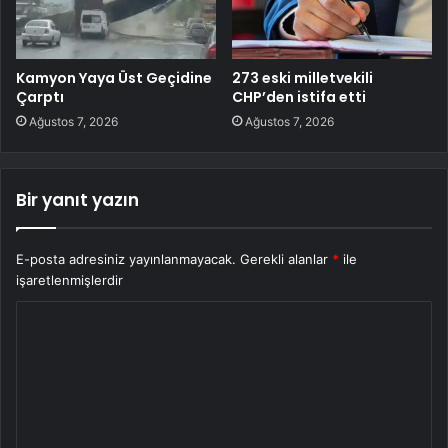
Kamyon Yaya Üst Geçidine
273 eski milletvekili
Çarptı
CHP’den istifa etti
Ağustos 7, 2026
Ağustos 7, 2026
Bir yanıt yazın
E-posta adresiniz yayınlanmayacak.
Gerekli alanlar
*
ile
işaretlenmişlerdir
Y
o
r
u
m