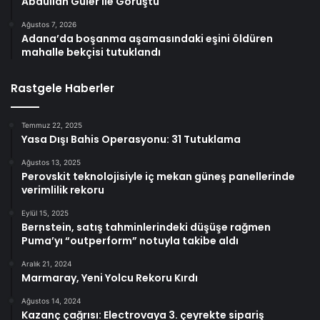
Abdullah Güler ile Görüştü
Ağustos 7, 2026
Adana’da boşanma aşamasındaki eşini öldüren
mahalle bekçisi tutuklandı
Rastgele Haberler
Temmuz 22, 2025
Yasa Dışı Bahis Operasyonu: 31 Tutuklama
Ağustos 13, 2025
Perovskit teknolojisiyle iç mekan güneş panellerinde
verimlilik rekoru
Eylül 15, 2025
Bernstein, satış tahminlerindeki düşüşe rağmen
Puma’yı “outperform” notuyla takibe aldı
Aralık 21, 2024
Marmaray, Yeni Yolcu Rekoru Kırdı
Ağustos 14, 2024
Kazanç çağrısı: Electrovaya 3. çeyrekte sipariş