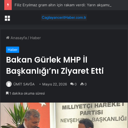
Filiz Eryılmaz gram altın için rakam verdi: Yarın akşama işaret etti
Menü
Anasayfa
/
Haber
Haber
Bakan Gürlek MHP İl
Başkanlığı’nı Ziyaret Etti
ÜMİT SAVĞA
Mayıs 22, 2026
0
0
1 dakika okuma süresi