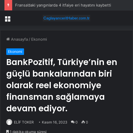
Fransa’daki yangınlarda 4 itfaiye eri hayatını kaybetti
Menü
Anasayfa
/
Ekonomi
Ekonomi
BankPozitif, Türkiye’nin en
güçlü bankalarından biri
olarak reel ekonomiye
finansman sağlamaya
devam ediyor.
ELİF TOKER
Kasım 16, 2023
0
0
1 dakika okuma süresi