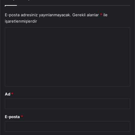
E-posta adresiniz yayınlanmayacak.
Gerekli alanlar
*
ile
işaretlenmişlerdir
Y
o
r
u
m
*
Ad
*
E-posta
*