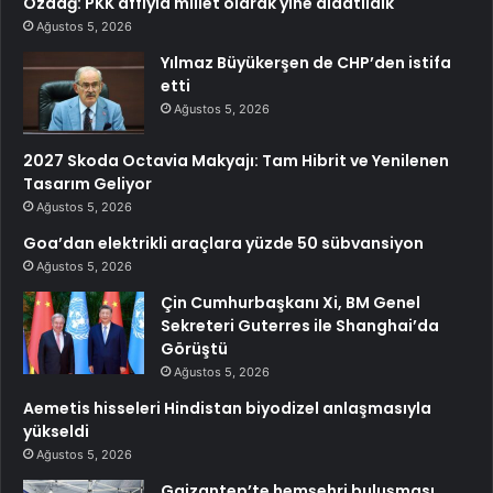
Özdağ: PKK affıyla millet olarak yine aldatıldık
Ağustos 5, 2026
Yılmaz Büyükerşen de CHP’den istifa
etti
Ağustos 5, 2026
2027 Skoda Octavia Makyajı: Tam Hibrit ve Yenilenen
Tasarım Geliyor
Ağustos 5, 2026
Goa’dan elektrikli araçlara yüzde 50 sübvansiyon
Ağustos 5, 2026
Çin Cumhurbaşkanı Xi, BM Genel
Sekreteri Guterres ile Shanghai’da
Görüştü
Ağustos 5, 2026
Aemetis hisseleri Hindistan biyodizel anlaşmasıyla
yükseldi
Ağustos 5, 2026
Gaizantep’te hemşehri buluşması