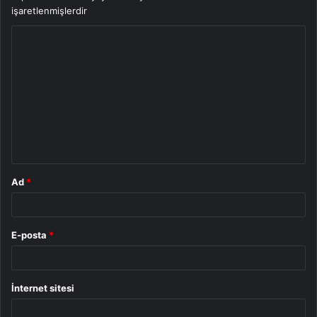
işaretlenmişlerdir
Y
o
r
u
m
*
Ad
*
E-posta
*
İnternet sitesi