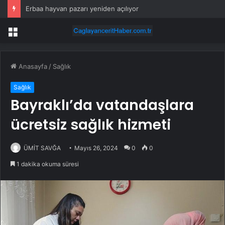
Erbaa hayvan pazarı yeniden açılıyor
Menü
Anasayfa
/
Sağlık
Sağlık
Bayraklı’da vatandaşlara
ücretsiz sağlık hizmeti
ÜMİT SAVĞA
Mayıs 26, 2024
0
0
1 dakika okuma süresi