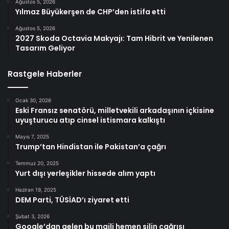
Ağustos 5, 2026
Yılmaz Büyükerşen de CHP’den istifa etti
Ağustos 5, 2026
2027 Skoda Octavia Makyajı: Tam Hibrit ve Yenilenen
Tasarım Geliyor
Rastgele Haberler
Ocak 30, 2026
Eski Fransız senatörü, milletvekili arkadaşının içkisine
uyuşturucu atıp cinsel istismara kalkıştı
Mayıs 7, 2025
Trump’tan Hindistan ile Pakistan’a çağrı
Temmuz 20, 2025
Yurt dışı yerleşikler hissede alım yaptı
Haziran 19, 2025
DEM Parti, TÜSİAD’ı ziyaret etti
Şubat 3, 2026
Google’dan gelen bu maili hemen silin çağrısı