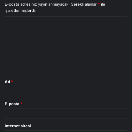
E-posta adresiniz yayınlanmayacak.
Gerekli alanlar
*
ile
işaretlenmişlerdir
Y
o
r
u
m
*
Ad
*
E-posta
*
İnternet sitesi