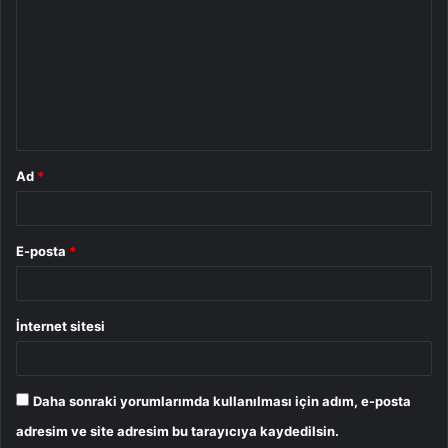
o
r
u
m
*
Ad
*
E-posta
*
İnternet sitesi
Daha sonraki yorumlarımda kullanılması için adım, e-posta
adresim ve site adresim bu tarayıcıya kaydedilsin.