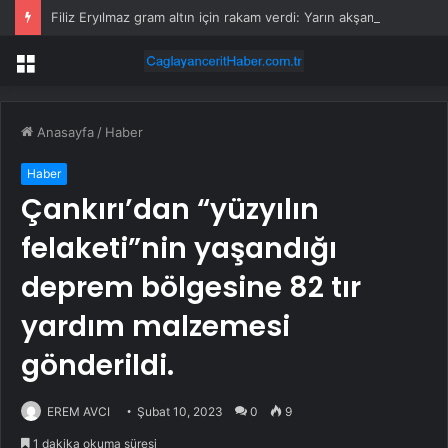
Filiz Eryılmaz gram altın için rakam verdi: Yarın akşama işaret etti
Menü
Anasayfa
/
Haber
Haber
Çankırı’dan “yüzyılın
felaketi”nin yaşandığı
deprem bölgesine 82 tır
yardım malzemesi
gönderildi.
EREM AVCI
Şubat 10, 2023
0
9
1 dakika okuma süresi