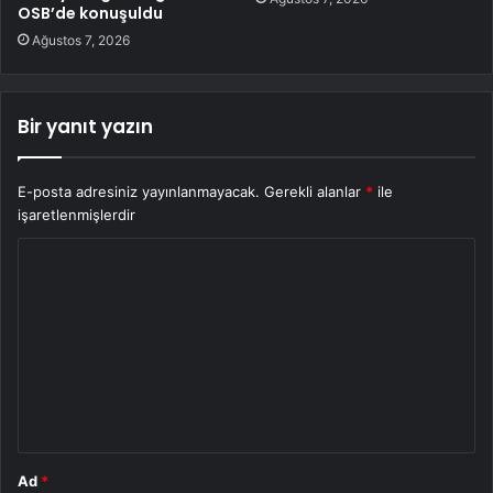
OSB’de konuşuldu
Ağustos 7, 2026
Bir yanıt yazın
E-posta adresiniz yayınlanmayacak.
Gerekli alanlar
*
ile
işaretlenmişlerdir
Y
o
r
u
m
*
Ad
*