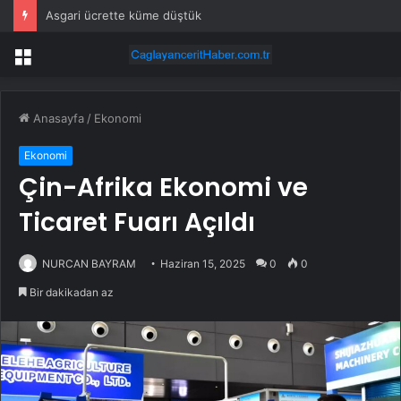
Asgari ücrette küme düştük
Menü
Anasayfa
/
Ekonomi
Ekonomi
Çin-Afrika Ekonomi ve
Ticaret Fuarı Açıldı
NURCAN BAYRAM
Haziran 15, 2025
0
0
Bir dakikadan az