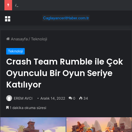
AKP’li belediye 4 kapı kilidine 340 bin TL vermiş
Menü
Anasayfa
/
Teknoloji
Teknoloji
Crash Team Rumble ile Çok
Oyunculu Bir Oyun Seriye
Katılıyor
EREM AVCI
Aralık 14, 2022
0
34
1 dakika okuma süresi