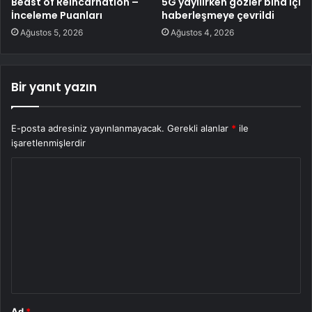
Beast of Reincarnation –
5G yayılırken gözler bina içi
İnceleme Puanları
haberleşmeye çevrildi
Ağustos 5, 2026
Ağustos 4, 2026
Bir yanıt yazın
E-posta adresiniz yayınlanmayacak.
Gerekli alanlar
*
ile
işaretlenmişlerdir
Y
o
r
u
m
*
Ad
*