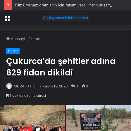
Filiz Eryılmaz gram altın için rakam verdi: Yarın akşama işaret etti
Menü
Anasayfa
/
Haber
Haber
Çukurca’da şehitler adına
629 fidan dikildi
MURAT ATİK
Kasım 12, 2023
0
3
1 dakika okuma süresi