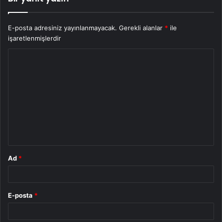
E-posta adresiniz yayınlanmayacak.
Gerekli alanlar
*
ile
işaretlenmişlerdir
Y
o
r
u
m
*
Ad
*
E-posta
*