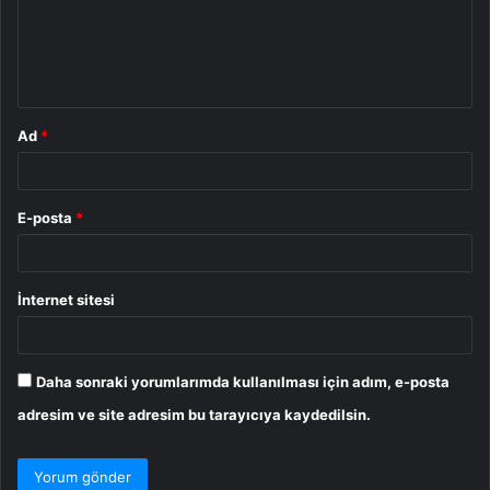
u
m
*
Ad
*
E-posta
*
İnternet sitesi
Daha sonraki yorumlarımda kullanılması için adım, e-posta
adresim ve site adresim bu tarayıcıya kaydedilsin.