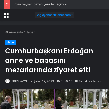
Erbaa hayvan pazarı yeniden açılıyor
Menü
Anasayfa
/
Haber
Haber
Cumhurbaşkanı Erdoğan
anne ve babasını
mezarlarında ziyaret etti
EREM AVCI
Şubat 19, 2023
0
13
Bir dakikadan az