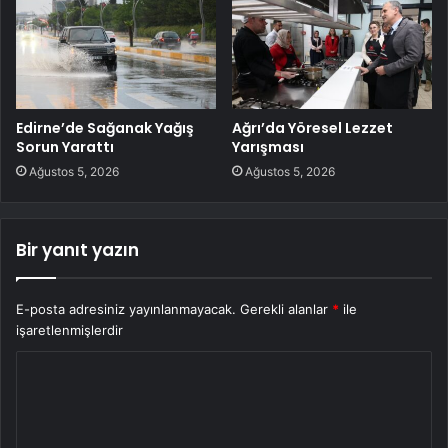
Edirne’de Sağanak Yağış
Ağrı’da Yöresel Lezzet
Sorun Yarattı
Yarışması
Ağustos 5, 2026
Ağustos 5, 2026
Bir yanıt yazın
E-posta adresiniz yayınlanmayacak.
Gerekli alanlar
*
ile
işaretlenmişlerdir
Y
o
r