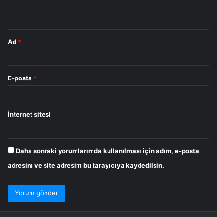
m
*
Ad
*
E-posta
*
İnternet sitesi
Daha sonraki yorumlarımda kullanılması için adım, e-posta
adresim ve site adresim bu tarayıcıya kaydedilsin.