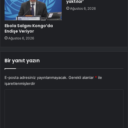
yaktılar’
Ağustos 6, 2026
Ebola Salgını Kongo’da
Endişe Veriyor
Ağustos 6, 2026
Bir yanıt yazın
E-posta adresiniz yayınlanmayacak.
Gerekli alanlar
*
ile
işaretlenmişlerdir
Y
o
r
u