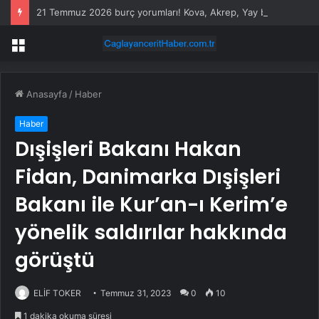
21 Temmuz 2026 burç yorumları! Kova, Akrep, Yay burcu yorumu… AŞK, EVLİLİK, SAĞLIK yorumları ne diyor?
Menü
Anasayfa
/
Haber
Haber
Dışişleri Bakanı Hakan
Fidan, Danimarka Dışişleri
Bakanı ile Kur’an-ı Kerim’e
yönelik saldırılar hakkında
görüştü
ELİF TOKER
Temmuz 31, 2023
0
10
1 dakika okuma süresi