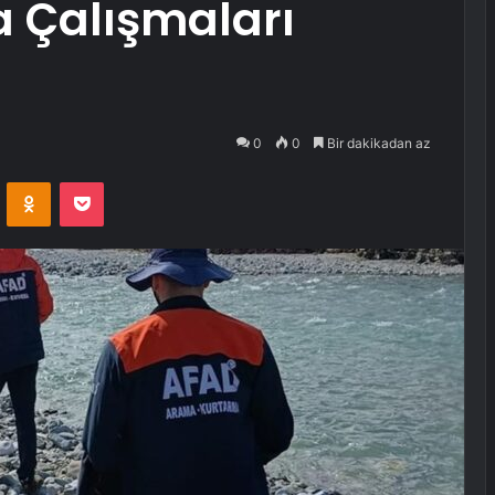
a Çalışmaları
0
0
Bir dakikadan az
VKontakte
Odnoklassniki
Pocket