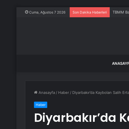
TBMM Baş
Cuma, Ağustos 7 2026
Son Dakika Haberleri
ANASAY
Anasayfa
/
Haber
/
Diyarbakır’da Kaybolan Salih Er
Haber
Diyarbakır’da K