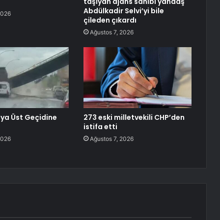
taşıyan ajans sahibi yandaş
Abdülkadir Selvi’yi bile
2026
çileden çıkardı
Ağustos 7, 2026
ya Üst Geçidine
273 eski milletvekili CHP’den
istifa etti
2026
Ağustos 7, 2026