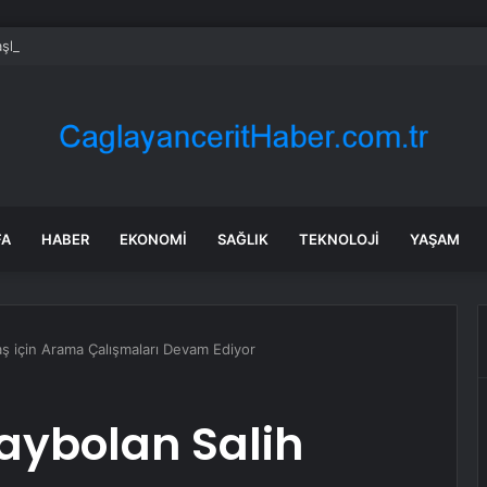
kanı Numan Kurtulmuş, Ak Parti Grup Başkanı Abdullah Güler ile Görüş
FA
HABER
EKONOMI
SAĞLIK
TEKNOLOJI
YAŞAM
taş için Arama Çalışmaları Devam Ediyor
aybolan Salih