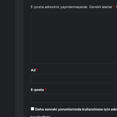
E-posta adresiniz yayınlanmayacak.
Gerekli alanlar
*
i
Y
o
r
u
m
*
Ad
*
E-posta
*
Daha sonraki yorumlarımda kullanılması için adı