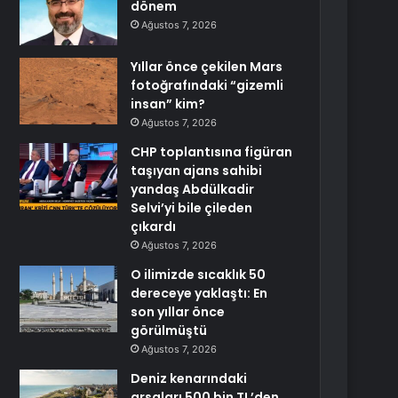
dönem
Ağustos 7, 2026
Yıllar önce çekilen Mars
fotoğrafındaki “gizemli
insan” kim?
Ağustos 7, 2026
CHP toplantısına figüran
taşıyan ajans sahibi
yandaş Abdülkadir
Selvi’yi bile çileden
çıkardı
Ağustos 7, 2026
O ilimizde sıcaklık 50
dereceye yaklaştı: En
son yıllar önce
görülmüştü
Ağustos 7, 2026
Deniz kenarındaki
arsaları 500 bin TL’den