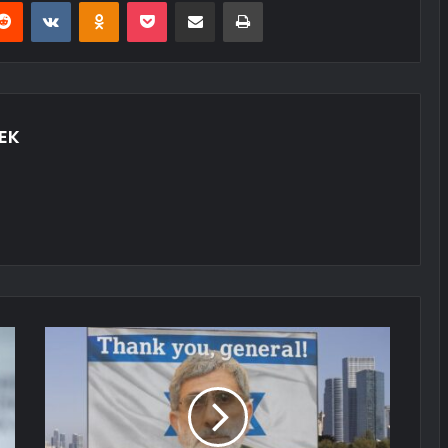
erest
Reddit
VKontakte
Odnoklassniki
Pocket
E-Posta ile paylaş
Yazdır
EK