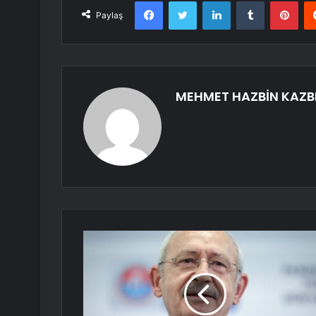
Facebook
Twitter
LinkedIn
Tumblr
Pint
Paylaş
MEHMET HAZBİN KAZB