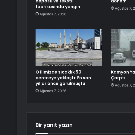
deposu ve tekstil
dönem
fabrikasında yangın
Ağustos 7, 
Ağustos 7, 2026
O ilimizde sıcaklık 50
Kamyon Ya
dereceye yaklaştı: En son
Çarptı
yıllar önce görülmüştü
Ağustos 7, 
Ağustos 7, 2026
Bir yanıt yazın