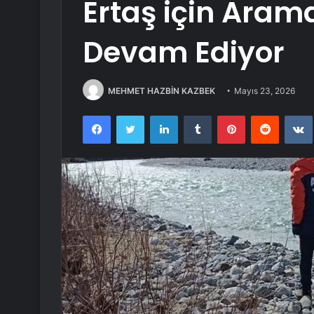
Ertaş için Aram
Devam Ediyor
MEHMET HAZBİN KAZBEK
Mayıs 23, 2026
Facebook
Twitter
LinkedIn
Tumblr
Pinterest
Reddit