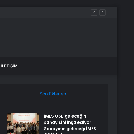
tü
İLETIŞIM
Son Eklenen
İMES OSB geleceğin
sanayisini inşa ediyor!
Sanayinin geleceği İMES