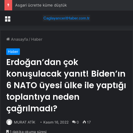
Asgari ücrette küme düştük
Menü
Anasayfa
/
Haber
Haber
Erdoğan’dan çok
konuşulacak yanıt! Biden’ın
6 NATO üyesi ülke ile yaptığı
toplantıya neden
çağrılmadı?
MURAT ATİK
Kasım 16, 2022
0
17
1 dakika okuma süresi