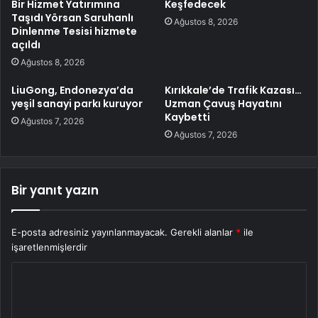
Bir Hizmet Yatırımına
Keşfedecek
Taşıdı Yörsan Saruhanlı
Ağustos 8, 2026
Dinlenme Tesisi hizmete
açıldı
Ağustos 8, 2026
LiuGong, Endonezya’da
Kırıkkale’de Trafik Kazası…
yeşil sanayi parkı kuruyor
Uzman Çavuş Hayatını
Kaybetti
Ağustos 7, 2026
Ağustos 7, 2026
Bir yanıt yazın
E-posta adresiniz yayınlanmayacak.
Gerekli alanlar
*
ile
işaretlenmişlerdir
Y
o
r