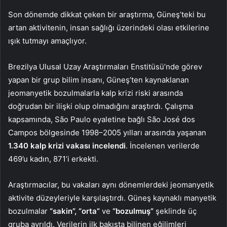
Son dönemde dikkat çeken bir araştırma, Güneş’teki bu
artan aktivitenin, insan sağlığı üzerindeki olası etkilerine
ışık tutmayı amaçlıyor.
Brezilya Ulusal Uzay Araştırmaları Enstitüsü’nde görev
yapan bir grup bilim insanı, Güneş’ten kaynaklanan
jeomanyetik bozulmalarla kalp krizi riski arasında
doğrudan bir ilişki olup olmadığını araştırdı. Çalışma
kapsamında, São Paulo eyaletine bağlı São José dos
Campos bölgesinde 1998–2005 yılları arasında yaşanan
1.340 kalp krizi vakası incelendi
. İncelenen verilerde
469’u kadın, 871’i erkekti.
Araştırmacılar, bu vakaları aynı dönemlerdeki jeomanyetik
aktivite düzeyleriyle karşılaştırdı. Güneş kaynaklı manyetik
bozulmalar
“sakin”, “orta”
ve
“bozulmuş”
şeklinde üç
gruba ayrıldı. Verilerin ilk bakışta bilinen eğilimleri