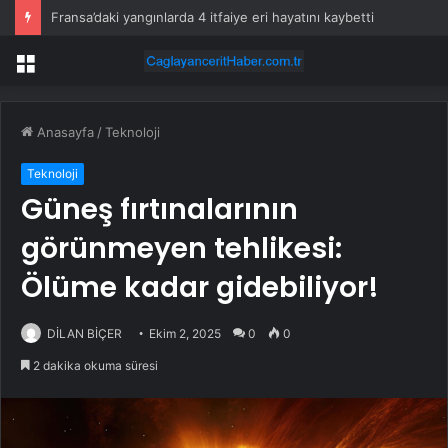
Fransa’daki yangınlarda 4 itfaiye eri hayatını kaybetti
Menü
Anasayfa
/
Teknoloji
Teknoloji
Güneş fırtınalarının
görünmeyen tehlikesi:
Ölüme kadar gidebiliyor!
DİLAN BİÇER
Ekim 2, 2025
0
0
2 dakika okuma süresi