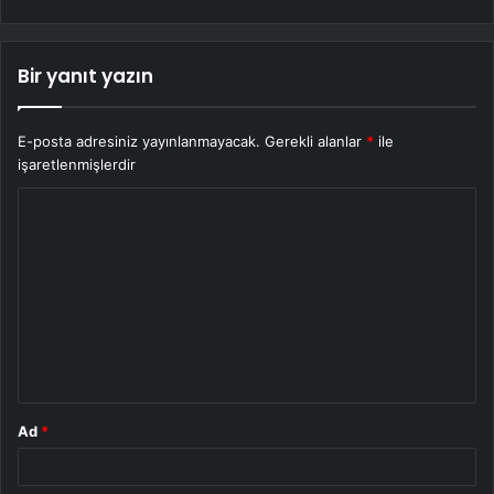
Bir yanıt yazın
E-posta adresiniz yayınlanmayacak.
Gerekli alanlar
*
ile
işaretlenmişlerdir
Y
o
r
u
m
*
Ad
*