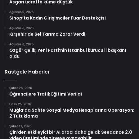
Asgari ücrette küme düştük
Ağustos 9, 2026
Sinop’ta Kadın Girişimciler Fuar Destekçisi
Ağustos 8, 2026
Kırşehir’de Sel Tarıma Zarar Verdi
Ağustos 8, 2026
Özgür Çelik, Yeni Parti’nin İstanbul kurucu il başkanı
oldu
Rastgele Haberler
Şubat 26, 2026
Öğrencilere Trafik Eğitimi Verildi
Ocak 25, 2026
Muğla’da Sahte Sosyal Medya Hesaplarına Operasyon:
2 Tutuklama
Şubat 11, 2026
Çin’den etkileyici bir AI aracı daha geldi: Seedance 2.0
video üretiminde zirveye oynayabilir