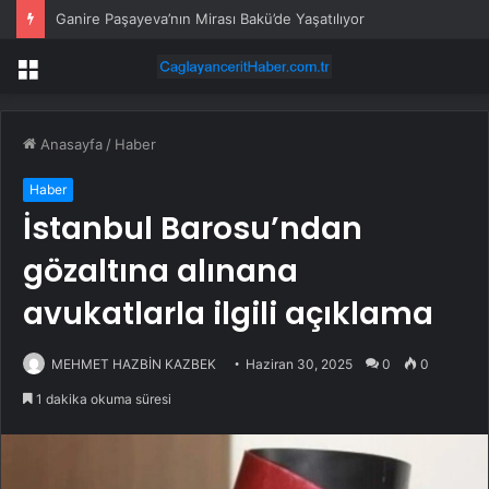
Ganire Paşayeva’nın Mirası Bakü’de Yaşatılıyor
Menü
Anasayfa
/
Haber
Haber
İstanbul Barosu’ndan
gözaltına alınana
avukatlarla ilgili açıklama
MEHMET HAZBİN KAZBEK
Haziran 30, 2025
0
0
1 dakika okuma süresi