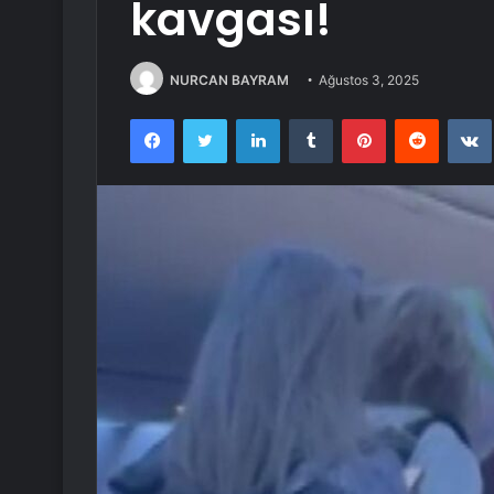
kavgası!
NURCAN BAYRAM
Ağustos 3, 2025
Facebook
Twitter
LinkedIn
Tumblr
Pinterest
Reddit