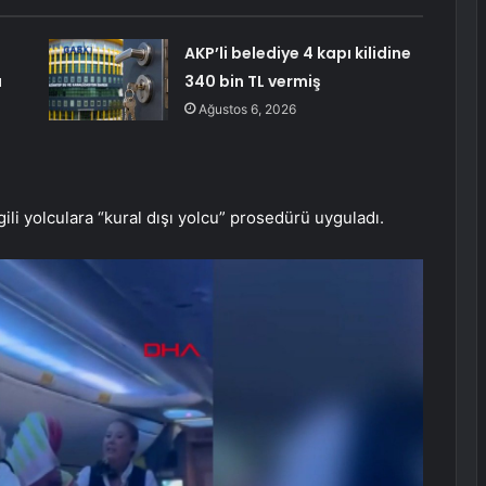
AKP’li belediye 4 kapı kilidine
ı
340 bin TL vermiş
Ağustos 6, 2026
gili yolculara “kural dışı yolcu” prosedürü uyguladı.