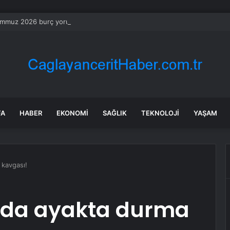
mmuz 2026 burç yorumları! Kova, Akrep, Yay burcu yorumu… AŞK, EVLİLİ
FA
HABER
EKONOMI
SAĞLIK
TEKNOLOJI
YAŞAM
 kavgası!
nda ayakta durma