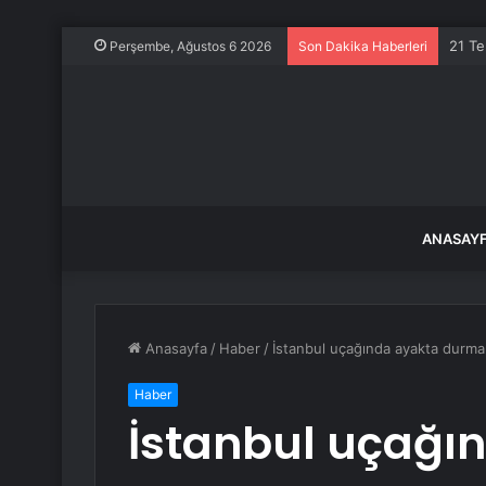
21 Te
Perşembe, Ağustos 6 2026
Son Dakika Haberleri
ANASAY
Anasayfa
/
Haber
/
İstanbul uçağında ayakta durma
Haber
İstanbul uçağı