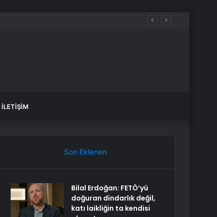
K, SAĞLIK yorumları ne diyor?
İLETIŞIM
Son Eklenen
Bilal Erdoğan: FETÖ’yü
doğuran dindarlık değil,
katı laikliğin ta kendisi