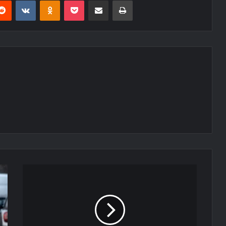
erest
Reddit
VKontakte
Odnoklassniki
Pocket
E-Posta ile paylaş
Yazdır