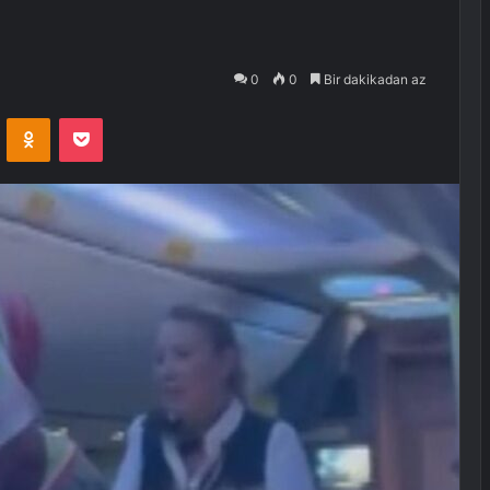
0
0
Bir dakikadan az
VKontakte
Odnoklassniki
Pocket