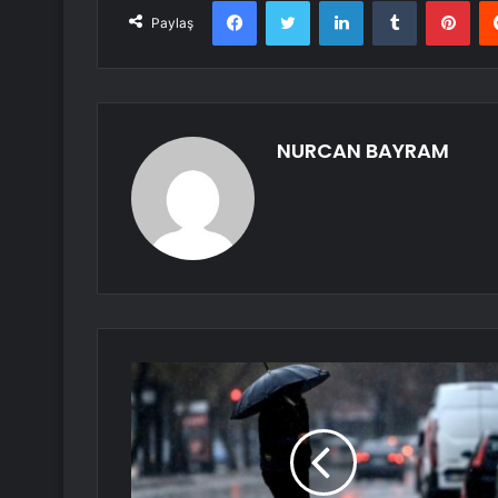
Facebook
Twitter
LinkedIn
Tumblr
Pint
Paylaş
NURCAN BAYRAM