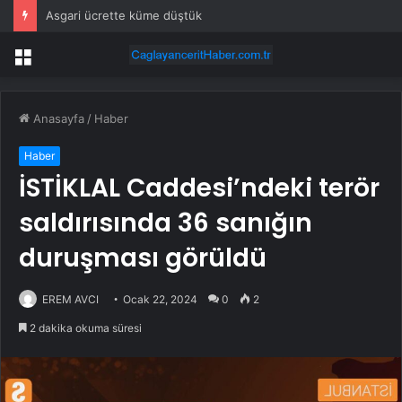
Asgari ücrette küme düştük
Menü
Anasayfa
/
Haber
Haber
İSTİKLAL Caddesi’ndeki terör
saldırısında 36 sanığın
duruşması görüldü
EREM AVCI
Ocak 22, 2024
0
2
2 dakika okuma süresi