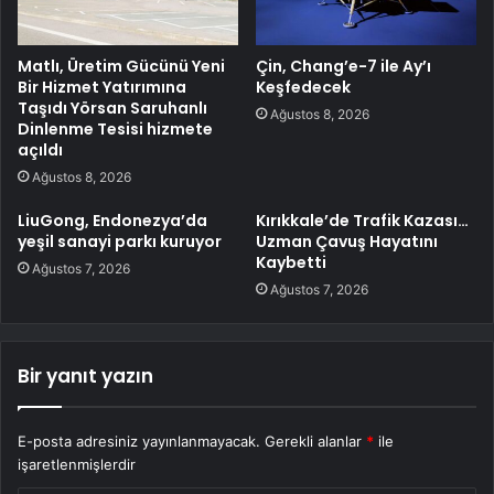
Matlı, Üretim Gücünü Yeni
Çin, Chang’e-7 ile Ay’ı
Bir Hizmet Yatırımına
Keşfedecek
Taşıdı Yörsan Saruhanlı
Ağustos 8, 2026
Dinlenme Tesisi hizmete
açıldı
Ağustos 8, 2026
LiuGong, Endonezya’da
Kırıkkale’de Trafik Kazası…
yeşil sanayi parkı kuruyor
Uzman Çavuş Hayatını
Kaybetti
Ağustos 7, 2026
Ağustos 7, 2026
Bir yanıt yazın
E-posta adresiniz yayınlanmayacak.
Gerekli alanlar
*
ile
işaretlenmişlerdir