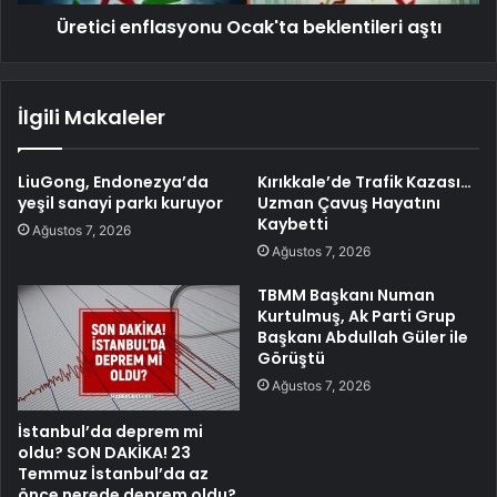
Üretici enflasyonu Ocak'ta beklentileri aştı
İlgili Makaleler
LiuGong, Endonezya’da
Kırıkkale’de Trafik Kazası…
yeşil sanayi parkı kuruyor
Uzman Çavuş Hayatını
Kaybetti
Ağustos 7, 2026
Ağustos 7, 2026
TBMM Başkanı Numan
Kurtulmuş, Ak Parti Grup
Başkanı Abdullah Güler ile
Görüştü
Ağustos 7, 2026
İstanbul’da deprem mi
oldu? SON DAKİKA! 23
Temmuz İstanbul’da az
önce nerede deprem oldu?