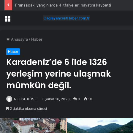
Fransa’daki yangınlarda 4 itfaiye eri hayatını kaybetti
Menü
Anasayfa
/
Haber
Haber
Karadeniz’de 6 ilde 1326
yerleşim yerine ulaşmak
mümkün değil.
NEFİSE KÖSE
Şubat 16, 2023
0
10
2 dakika okuma süresi