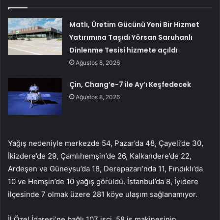
Matlı, Üretim Gücünü Yeni Bir Hizmet
Yatırımına Taşıdı Yörsan Saruhanlı
Dinlenme Tesisi hizmete açıldı
Ağustos 8, 2026
Çin, Chang’e-7 ile Ay’ı Keşfedecek
Ağustos 8, 2026
Yağış nedeniyle merkezde 54, Pazar’da 48, Çayeli’de 30,
İkizdere’de 29, Çamlıhemşin’de 26, Kalkandere’de 22,
Ardeşen ve Güneysu’da 18, Derepazarı’nda 11, Fındıklı’da
10 ve Hemşin’de 10 yağış görüldü. İstanbul’da 8, İyidere
ilçesinde 7 olmak üzere 281 köye ulaşım sağlanamıyor.
İl Özel İdaresi’ne bağlı 107 işçi, 58 iş makinesinin