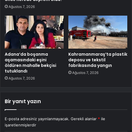
Ağustos 7, 2026
Adana’da boşanma
Kahramanmaraş’ta plastik
aşamasındaki eşini
deposu ve tekstil
öldüren mahalle bekçisi
fabrikasında yangın
tutuklandı
Ağustos 7, 2026
Ağustos 7, 2026
Bir yanıt yazın
E-posta adresiniz yayınlanmayacak.
Gerekli alanlar
*
ile
işaretlenmişlerdir