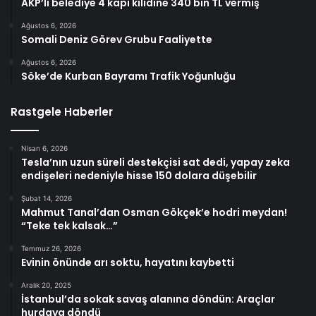
AKP’li belediye 4 kapı kilidine 340 bin TL vermiş
Ağustos 6, 2026
Somali Deniz Görev Grubu Faaliyette
Ağustos 6, 2026
Söke’de Kurban Bayramı Trafik Yoğunluğu
Rastgele Haberler
Nisan 6, 2026
Tesla’nın uzun süreli destekçisi sat dedi, yapay zeka
endişeleri nedeniyle hisse 150 dolara düşebilir
Şubat 14, 2026
Mahmut Tanal’dan Osman Gökçek’e hodri meydan!
“Teke tek kalsak…”
Temmuz 26, 2026
Evinin önünde arı soktu, hayatını kaybetti
Aralık 20, 2025
İstanbul’da sokak savaş alanına döndün: Araçlar
hurdaya döndü