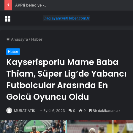
AKP’li belediye 4 kapı kilidine 340 bin TL vermiş
Menü
Anasayfa
/
Haber
Haber
Kayserisporlu Mame Baba
Thiam, Süper Lig’de Yabancı
Futbolcular Arasında En
Golcü Oyuncu Oldu
MURAT ATİK
Eylül 6, 2023
0
9
Bir dakikadan az