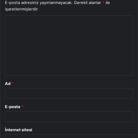
E-posta adresiniz yayınlanmayacak.
Gerekli alanlar
*
ile
işaretlenmişlerdir
Y
o
r
u
m
*
Ad
*
E-posta
*
İnternet sitesi