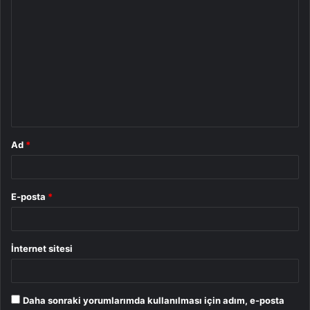
Y
o
r
u
m
*
Ad
*
E-posta
*
İnternet sitesi
Daha sonraki yorumlarımda kullanılması için adım, e-posta