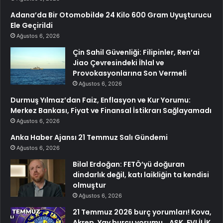
Adana’da Bir Otomobilde 24 Kilo 600 Gram Uyuşturucu
Ele Geçirildi
Ağustos 6, 2026
Çin Sahil Güvenliği: Filipinler, Ren’ai
Jiao Çevresindeki İhlal ve
Provokasyonlarına Son Vermeli
Ağustos 6, 2026
Durmuş Yılmaz’dan Faiz, Enflasyon ve Kur Yorumu:
Merkez Bankası, Fiyat ve Finansal İstikrarı Sağlayamadı
Ağustos 6, 2026
Anka Haber Ajansı 21 Temmuz Salı Gündemi
Ağustos 6, 2026
Bilal Erdoğan: FETÖ’yü doğuran
dindarlık değil, katı laikliğin ta kendisi
olmuştur
Ağustos 6, 2026
21 Temmuz 2026 burç yorumları! Kova,
Akrep, Yay burcu yorumu… AŞK, EVLİLİK,