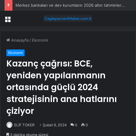
Merkez bankaları ve dev kurumların 2026 altın tahminleri değişti
Menü
Anasayfa
/
Ekonomi
Ekonomi
Kazanç çağrısı: BCE,
yeniden yapılanmanın
ortasında güçlü 2024
stratejisinin ana hatlarını
çiziyor
ELİF TOKER
Şubat 9, 2024
0
0
3 dakika okuma süresi