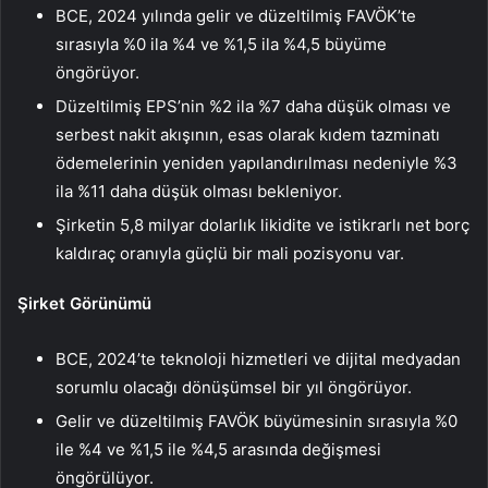
BCE, 2024 yılında gelir ve düzeltilmiş FAVÖK’te
sırasıyla %0 ila %4 ve %1,5 ila %4,5 büyüme
öngörüyor.
Düzeltilmiş EPS’nin %2 ila %7 daha düşük olması ve
serbest nakit akışının, esas olarak kıdem tazminatı
ödemelerinin yeniden yapılandırılması nedeniyle %3
ila %11 daha düşük olması bekleniyor.
Şirketin 5,8 milyar dolarlık likidite ve istikrarlı net borç
kaldıraç oranıyla güçlü bir mali pozisyonu var.
Şirket Görünümü
BCE, 2024’te teknoloji hizmetleri ve dijital medyadan
sorumlu olacağı dönüşümsel bir yıl öngörüyor.
Gelir ve düzeltilmiş FAVÖK büyümesinin sırasıyla %0
ile %4 ve %1,5 ile %4,5 arasında değişmesi
öngörülüyor.