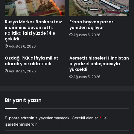
Rusya Merkez Bankası faiz
Erbaa hayvan pazarı
indirimine devam etti:
yeniden açılıyor
Politika faizi yüzde 14’e
Ağustos 5, 2026
çekildi
Ağustos 6, 2026
Özdağ: PKK affıyla millet
Aemetis hisseleri Hindistan
olarak yine aldatıldık
biyodizel anlaşmasıyla
yükseldi
Ağustos 5, 2026
Ağustos 5, 2026
Bir yanıt yazın
E-posta adresiniz yayınlanmayacak.
Gerekli alanlar
*
ile
işaretlenmişlerdir