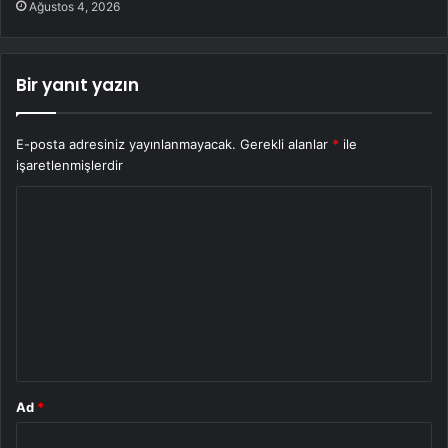
Ağustos 4, 2026
Bir yanıt yazın
E-posta adresiniz yayınlanmayacak.
Gerekli alanlar
*
ile
işaretlenmişlerdir
Y
o
r
u
m
*
Ad
*