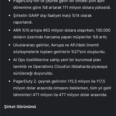
PagerDuty’nin ilk çeyrek geliri bir önceki yılın aynı
dönemine göre %8 artarak 111 milyon dolara yükseldi.
Şirketin GAAP dışı faaliyet marjı %14 olarak
raporlandı.
ARR %10 artışla 463 milyon dolara ulaşırken, 100.000
doların üzerinde harcama yapan müşteriler %6 arttı.
Uluslararası gelirler, Avrupa ve APJ’deki önemli
sözleşmelerle toplam gelirlerin %27’sini oluşturdu.
AI Ops özelliklerine sahip yeni bir kurumsal plan
tanıtıldı ve Operations Cloud’un ilkbaharda piyasaya
sürüleceği duyuruldu.
PagerDuty 2. çeyrek gelirinin 115,5 milyon ila 117,5
milyon dolar arasında olmasını beklerken, tüm yıl gelir
tahminleri 471 milyon ila 477 milyon dolar arasında.
Şirket Görünümü