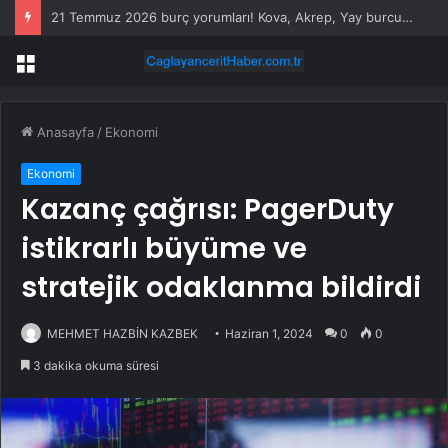
21 Temmuz 2026 burç yorumları! Kova, Akrep, Yay burcu yorumu… AŞK, EVLİLİK, SAĞLIK yorumları ne diyor?
Menü
Anasayfa
/
Ekonomi
Ekonomi
Kazanç çağrısı: PagerDuty
istikrarlı büyüme ve
stratejik odaklanma bildirdi
MEHMET HAZBİN KAZBEK
Haziran 1, 2024
0
0
3 dakika okuma süresi