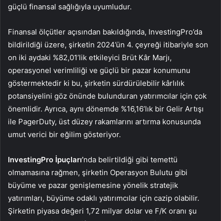
güçlü finansal sağlığıyla uyumludur.
Finansal ölçütler açısından bakıldığında, InvestingPro’da
bildirildiği üzere, şirketin 2024’ün 4. çeyreği itibariyle son
on iki aydaki %82,01’lik etkileyici Brüt Kâr Marjı,
operasyonel verimliliği ve güçlü bir pazar konumunu
göstermektedir ki bu, şirketin sürdürülebilir kârlılık
potansiyelini göz önünde bulunduran yatırımcılar için çok
önemlidir. Ayrıca, aynı dönemde %16,16’lık bir Gelir Artışı
ile PagerDuty, üst düzey rakamlarını artırma konusunda
umut verici bir eğilim gösteriyor.
InvestingPro İpuçları’
nda belirtildiği gibi temettü
olmamasına rağmen, şirketin Operasyon Bulutu gibi
büyüme ve pazar genişlemesine yönelik stratejik
yatırımları, büyüme odaklı yatırımcılar için cazip olabilir.
Şirketin piyasa değeri 1,72 milyar dolar ve F/K oranı şu