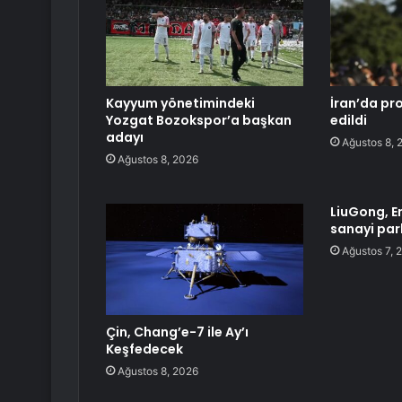
Kayyum yönetimindeki
İran’da pr
Yozgat Bozokspor’a başkan
edildi
adayı
Ağustos 8, 
Ağustos 8, 2026
LiuGong, E
sanayi par
Ağustos 7, 
Çin, Chang’e-7 ile Ay’ı
Keşfedecek
Ağustos 8, 2026