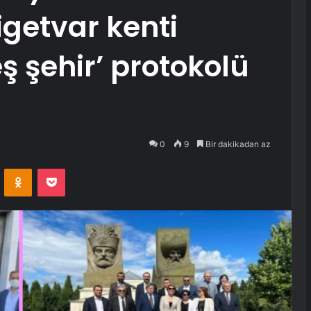
igetvar kenti
ş şehir’ protokolü
0
9
Bir dakikadan az
VKontakte
Odnoklassniki
Pocket