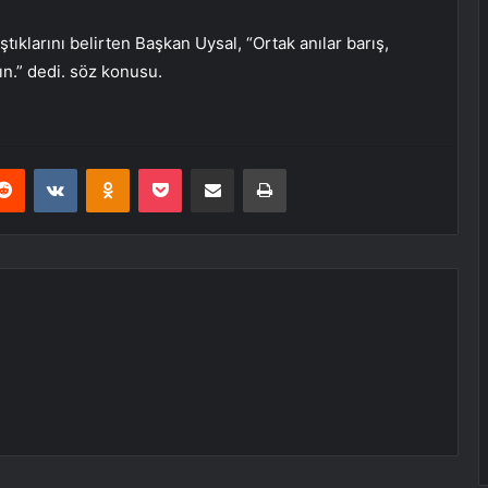
tıklarını belirten Başkan Uysal, “Ortak anılar barış,
ın.” dedi. söz konusu.
erest
Reddit
VKontakte
Odnoklassniki
Pocket
E-Posta ile paylaş
Yazdır