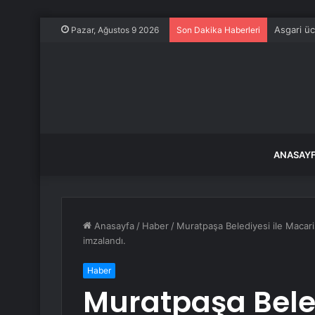
Asgari ü
Pazar, Ağustos 9 2026
Son Dakika Haberleri
ANASAY
Anasayfa
/
Haber
/
Muratpaşa Belediyesi ile Macaris
imzalandı.
Haber
Muratpaşa Beled