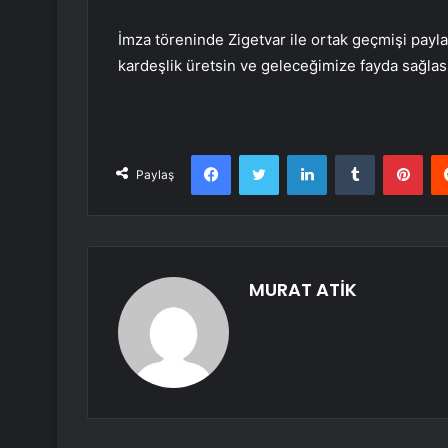
İmza töreninde Zigetvar ile ortak geçmişi paylaş
kardeşlik üretsin ve geleceğimize fayda sağlas
Facebook
Twitter
LinkedIn
Tumblr
Pint
Paylaş
MURAT ATİK