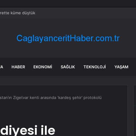
crette küme düştük
FA
HABER
EKONOMI
SAĞLIK
TEKNOLOJI
YAŞAM
tan’ın Zigetvar kenti arasında ‘kardeş şehir’ protokolü
iyesi ile