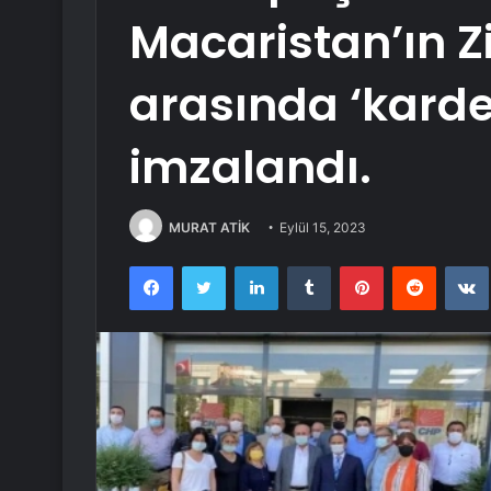
Macaristan’ın Z
arasında ‘karde
imzalandı.
MURAT ATİK
Eylül 15, 2023
Facebook
Twitter
LinkedIn
Tumblr
Pinterest
Reddit