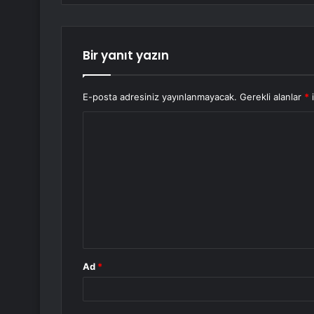
Bir yanıt yazın
E-posta adresiniz yayınlanmayacak.
Gerekli alanlar
*
i
Y
o
r
u
m
*
Ad
*