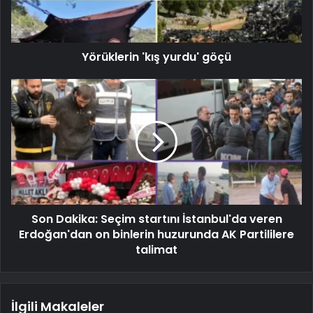
Yörüklerin 'kış yurdu' göçü
Son Dakika: Seçim startını İstanbul'da veren
Erdoğan'dan on binlerin huzurunda AK Partililere
talimat
İlgili Makaleler