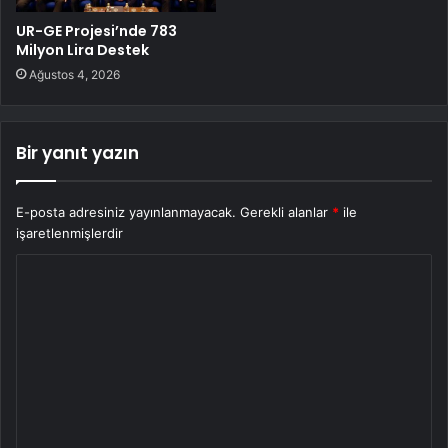
UR-GE Projesi’nde 783
Milyon Lira Destek
Ağustos 4, 2026
Bir yanıt yazın
E-posta adresiniz yayınlanmayacak.
Gerekli alanlar
*
ile
işaretlenmişlerdir
Y
o
r
u
m
*