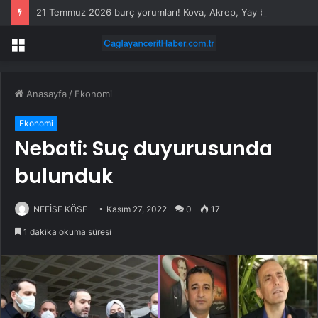
21 Temmuz 2026 burç yorumları! Kova, Akrep, Yay burcu yorumu… AŞK, EVLİLİK, SAĞLIK yorumları ne diyor?
Menü
Anasayfa
/
Ekonomi
Ekonomi
Nebati: Suç duyurusunda
bulunduk
NEFİSE KÖSE
Kasım 27, 2022
0
17
1 dakika okuma süresi