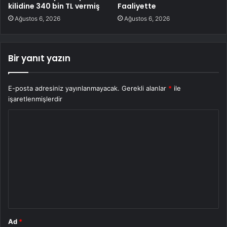
kilidine 340 bin TL vermiş
Faaliyette
Ağustos 6, 2026
Ağustos 6, 2026
Bir yanıt yazın
E-posta adresiniz yayınlanmayacak.
Gerekli alanlar
*
ile
işaretlenmişlerdir
Y
o
r
u
m
*
Ad
*