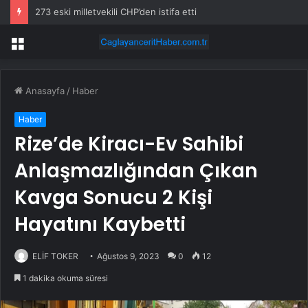
273 eski milletvekili CHP’den istifa etti
Menü
Anasayfa
/
Haber
Haber
Rize’de Kiracı-Ev Sahibi
Anlaşmazlığından Çıkan
Kavga Sonucu 2 Kişi
Hayatını Kaybetti
ELİF TOKER
Ağustos 9, 2023
0
12
1 dakika okuma süresi