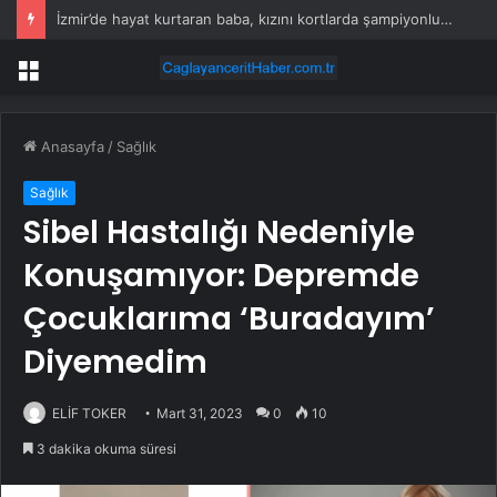
İzmir’de hayat kurtaran baba, kızını kortlarda şampiyonluğa hazırlıyor
Menü
Anasayfa
/
Sağlık
Sağlık
Sibel Hastalığı Nedeniyle
Konuşamıyor: Depremde
Çocuklarıma ‘Buradayım’
Diyemedim
ELİF TOKER
Mart 31, 2023
0
10
3 dakika okuma süresi