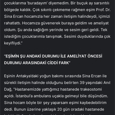
çocuklarıma ‘buradayım’ diyemedim. Bir buçuk ay sarsıntılı
bölgede kaldık. Çok sıkıntı çekmeme rağmen eşim Prof. Dr.
Sina Ercan hocamızla her zaman iletişim halindeydi, içimizi
rahatlattı. Hocamıza güvenerek buraya geldim ve ameliyat
oldum. Şu anda sağlığım yerinde ve sesim geri geldi. Tek
istediğim çocuklarımla tanışmak. Sesimi duyduklarında çok
keyifliydi.”
“EŞİMİN ŞU ANDAKİ DURUMU İLE AMELİYAT ÖNCESİ
DURUMU ARASINDAKİ CİDDİ FARK”
Eşinin Antakya’daki yoğun bakımı sırasında Sina Ercan ile
sürekli iletişim halinde olduğunu belirten 39 yaşındaki Anıl
Dağ, “Hastanemizde yattığımız hastanede trakeostomi
açıldı. İstanbul’a ambulans uçakla gelmeyi bile düşündüm.
Sina hocam böyle bir şey yaparsam eşimi kaybedebilirim
dedi. Bunun üzerine yaklaşık 20 gün oradaki hastanede