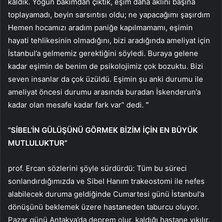
kaldık. Yoğun bakımdan çıktık, eşim daha aklını başına
toplayamadı, beyin sarsıntısı oldu; ne yapacağımı şaşırdım
Hemen hocamızı aradım paniğe kapılmamamı, eşimin
hayati tehlikesinin olmadığını, bizi aradığında ameliyat için
İstanbul’a gelmemiz gerektiğini söyledi. Buraya gelene
kadar eşimin de benim de psikolojimiz çok bozuktu. Bizi
seven insanlar da çok üzüldü. Eşimin şu anki durumu ile
ameliyat öncesi durumu arasında buradan İskenderun’a
kadar olan mesafe kadar fark var” dedi.
“
“SİBEL’İN GÜLÜŞÜNÜ GÖRMEK BİZİM İÇİN EN BÜYÜK
MUTLULUKTUR”
prof. Ercan sözlerini şöyle sürdürdü: Tüm bu süreci
sonlandırdığımızda ve Sibel Hanım trakeostomi ile nefes
alabilecek duruma geldiğinde Cumartesi günü İstanbul’a
dönüşünü beklemek üzere hastaneden taburcu oluyor.
Pazar günü Antakya’da deprem olur, kaldığı hastane yıkılır.