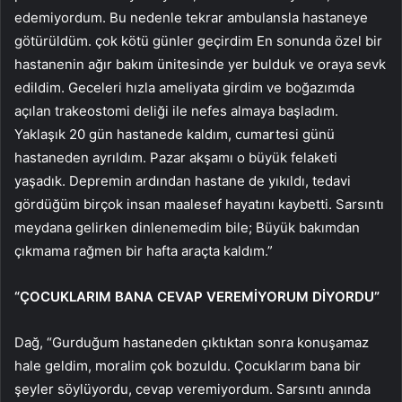
edemiyordum. Bu nedenle tekrar ambulansla hastaneye
götürüldüm. çok kötü günler geçirdim En sonunda özel bir
hastanenin ağır bakım ünitesinde yer bulduk ve oraya sevk
edildim. Geceleri hızla ameliyata girdim ve boğazımda
açılan trakeostomi deliği ile nefes almaya başladım.
Yaklaşık 20 gün hastanede kaldım, cumartesi günü
hastaneden ayrıldım. Pazar akşamı o büyük felaketi
yaşadık. Depremin ardından hastane de yıkıldı, tedavi
gördüğüm birçok insan maalesef hayatını kaybetti. Sarsıntı
meydana gelirken dinlenemedim bile; Büyük bakımdan
çıkmama rağmen bir hafta araçta kaldım.”
“ÇOCUKLARIM BANA CEVAP VEREMİYORUM DİYORDU”
Dağ, “Gurduğum hastaneden çıktıktan sonra konuşamaz
hale geldim, moralim çok bozuldu. Çocuklarım bana bir
şeyler söylüyordu, cevap veremiyordum. Sarsıntı anında