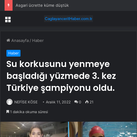
Asgari ücrette küme düştük
Menü
Anasayfa
/
Haber
Haber
Su korkusunu yenmeye
başladığı yüzmede 3. kez
Türkiye şampiyonu oldu.
NEFİSE KÖSE
Aralık 11, 2022
0
21
1 dakika okuma süresi