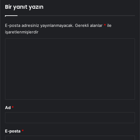
Bir yanıt yazın
E-posta adresiniz yayınlanmayacak.
Gerekli alanlar
*
ile
işaretlenmişlerdir
Y
o
r
u
m
*
Ad
*
E-posta
*