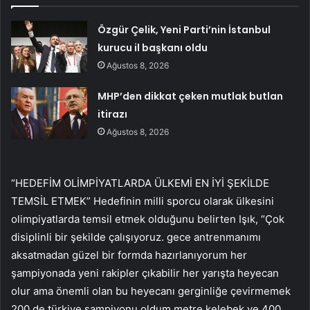
Özgür Çelik, Yeni Parti’nin İstanbul
kurucu il başkanı oldu
Ağustos 8, 2026
MHP’den dikkat çeken mutlak butlan
itirazı
Ağustos 8, 2026
“HEDEFİM OLİMPİYATLARDA ÜLKEMİ EN İYİ ŞEKİLDE
TEMSİL ETMEK” Hedefinin milli sporcu olarak ülkesini
olimpiyatlarda temsil etmek olduğunu belirten Işık, “Çok
disiplinli bir şekilde çalışıyoruz. gece antrenmanımı
aksatmadan güzel bir formda hazırlanıyorum her
şampiyonada yeni rakipler çıkabilir her yarışta heyecan
olur ama önemli olan bu heyecanı gerginliğe çevirmemek
200 de türkiye şampiyonu oldum metre kelebek ve 400