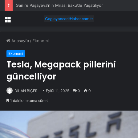
Ganire Paşayeva’nın Mirası Bakü’de Yaşatılıyor
Menü
Anasayfa
/
Ekonomi
Ekonomi
Tesla, Megapack pillerini
güncelliyor
DİLAN BİÇER
Eylül 11, 2025
0
0
1 dakika okuma süresi