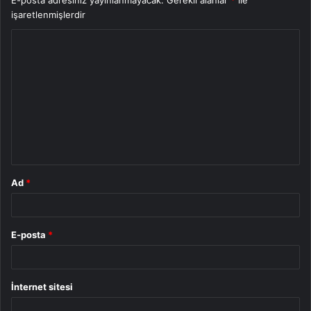
işaretlenmişlerdir
Y
o
r
u
m
*
Ad
*
E-posta
*
İnternet sitesi