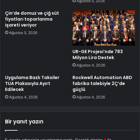
Ağustos 5, 2026
Çin’de domuz ve çiğ süt
fiyatları toparlanma
işareti veriyor
Ağustos 5, 2026
UR-GE Projesi’nde 783
Milyon Lira Destek
Ağustos 4, 2026
Uygulama Bazlı Taksiler
Rockwell Automation ABD
TUA Plakasıyla Ayırt
fabrika talebiyle 2Ç’de
Edilecek
güçlü
Ağustos 4, 2026
Ağustos 4, 2026
Bir yanıt yazın
E-posta adresiniz yayınlanmayacak.
Gerekli alanlar
*
ile