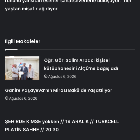
ruhunu yansıtan eserler sanatseverlerle buluşuyor. ‘ her
yaştan misafir ağırlıyor.
İlgili Makaleler
Öğr. Gör. Salim Arpacı kişisel
kütüphanesini AİÇÜ’ne bağışladı
Ağustos 6, 2026
Ganire Paşayeva’nın Mirası Bakü’de Yaşatılıyor
Ağustos 6, 2026
ŞEHİRDE KİMSE yokken // 19 ARALIK // TURKCELL
PLATİN SAHNE // 20.30