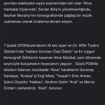
çevrilen edebiyatın eşsiz eserlerinden biri olan “Alice
Harikalar Diyarında”, Serdar Biliş’in yönetmenliğinde,
Beyhan Murphy’nin koreografisinde çağdaş bir müzik
uyarlaması olarak icralarına devam ediyor.
7 Şubat 2019’da perdesini ilk kez açan ve 23. Afife Tiyatro
Ödülleri’nde “Haldun Dormen Özel Ödülü” ve En Uygun
Koreografi Ödüllerini kazanan Alice Müzikal, yeni dönemde
seyirciyle buluşmanın heyecanını yaşıyor. . Güçlü PSM’de
biletleri tükenen müzikalde “Alice” karakterini Serenay
Sarıkaya, “Kraliçe”yi Ezgi Mola, “Tavşan”ı Enis Arıkan,
Şükrü Özyıldız “Hatkacı”, İbrahim Selim “Kral” ve Merve
Dizdar’ı canlandırdı. “Kedi”. bulunur.