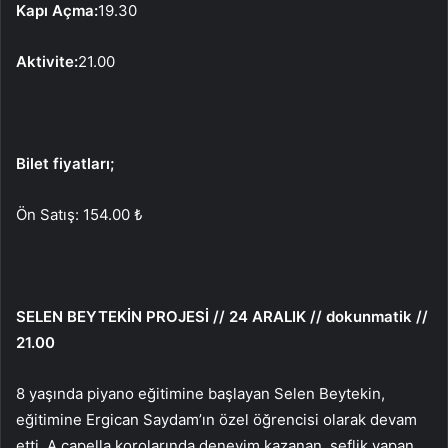
Kapı Açma:
19.30
Aktivite:
21.00
Bilet fiyatları;
Ön Satış: 154.00 ₺
SELEN BEYTEKİN PROJESİ // 24 ARALIK // dokunmatik //
21.00
8 yaşında piyano eğitimine başlayan Selen Beytekin,
eğitimine Ergican Saydam’ın özel öğrencisi olarak devam
etti. A capella korolarında deneyim kazanan, şeflik yapan