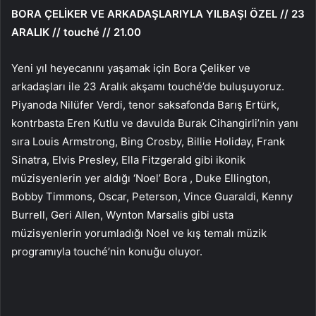
BORA ÇELİKER VE ARKADAŞLARIYLA YILBAŞI ÖZEL // 23
ARALIK // touché // 21.00
Yeni yıl heyecanını yaşamak için Bora Çeliker ve
arkadaşları ile 23 Aralık akşamı touché’de buluşuyoruz.
Piyanoda Nilüfer Verdi, tenor saksafonda Barış Ertürk,
kontrbasta Eren Kutlu ve davulda Burak Cihangirli’nin yanı
sıra Louis Armstrong, Bing Crosby, Billie Holiday, Frank
Sinatra, Elvis Presley, Ella Fitzgerald gibi ikonik
müzisyenlerin yer aldığı ‘Noel’ Bora , Duke Ellington,
Bobby Timmons, Oscar, Peterson, Vince Guaraldi, Kenny
Burrell, Geri Allen, Wynton Marsalis gibi usta
müzisyenlerin yorumladığı Noel ve kış temalı müzik
programıyla touché’nin konuğu oluyor.