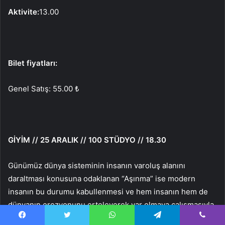
Aktivite:
13.00
Bilet fiyatları:
Genel Satış: 55.00 ₺
GİYİM // 25 ARALIK // 100 STÜDYO // 18.30
Günümüz dünya sisteminin insanın varoluş alanını
daraltması konusuna odaklanan “Aşınma” ise modern
insanın bu durumu kabullenmesi ve hem insanın hem de
dünyanın erozyonunu erteleyerek var olmaya çalışmasıyla
var olmaya çalışmasıdır. karakterin kendi içinde erozyona
Facebook
Twitter
WhatsApp
Telegram
Viber