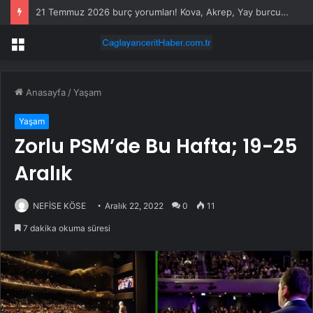
21 Temmuz 2026 burç yorumları! Kova, Akrep, Yay burcu yorumu… AŞK, EVLİLİK, SAĞLIK yorumları ne diyor?
Menü
Anasayfa
/
Yaşam
Yaşam
Zorlu PSM’de Bu Hafta; 19-25
Aralık
NEFİSE KÖSE
Aralık 22, 2022
0
11
7 dakika okuma süresi