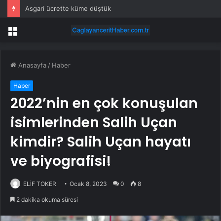
Asgari ücrette küme düştük
Menü
Anasayfa
/
Haber
Haber
2022’nin en çok konuşulan
isimlerinden Salih Uçan
kimdir? Salih Uçan hayatı
ve biyografisi!
ELİF TOKER
Ocak 8, 2023
0
8
2 dakika okuma süresi