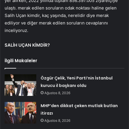
yer alırken, 2022 yılında toplam 856.397.005 ziyaretçiye
ulaştı. merak edilen soruların odak noktası haline gelen
Salih Uçan kimdir, kaç yaşında, nerelidir diye merak
ediliyor ve diğer merak edilen soruların cevaplarını
inceliyoruz.
SALİH UÇAN KİMDİR?
İlgili Makaleler
Özgür Çelik, Yeni Parti’nin İstanbul
kurucu il başkanı oldu
Ağustos 8, 2026
MHP’den dikkat çeken mutlak butlan
itirazı
Ağustos 8, 2026