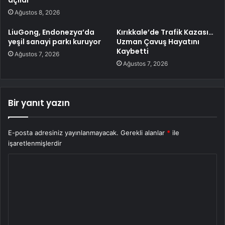
açıldı
Ağustos 8, 2026
LiuGong, Endonezya’da
Kırıkkale’de Trafik Kazası…
yeşil sanayi parkı kuruyor
Uzman Çavuş Hayatını
Kaybetti
Ağustos 7, 2026
Ağustos 7, 2026
Bir yanıt yazın
E-posta adresiniz yayınlanmayacak.
Gerekli alanlar
*
ile
işaretlenmişlerdir
Y
o
r
u
m