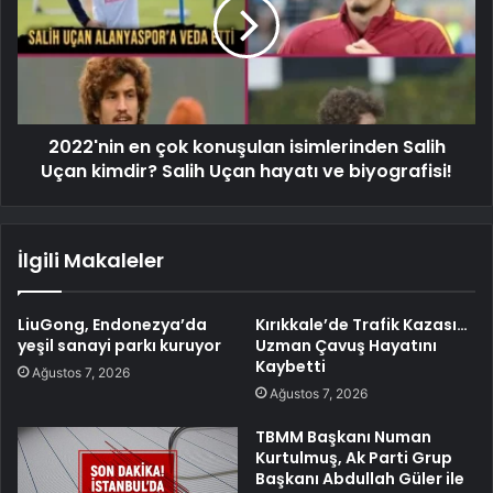
2022'nin en çok konuşulan isimlerinden Salih
Uçan kimdir? Salih Uçan hayatı ve biyografisi!
İlgili Makaleler
LiuGong, Endonezya’da
Kırıkkale’de Trafik Kazası…
yeşil sanayi parkı kuruyor
Uzman Çavuş Hayatını
Kaybetti
Ağustos 7, 2026
Ağustos 7, 2026
TBMM Başkanı Numan
Kurtulmuş, Ak Parti Grup
Başkanı Abdullah Güler ile