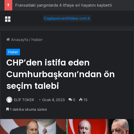
Fransa’daki yangınlarda 4 itfaiye eri hayatını kaybetti
Menü
Anasayfa
/
Haber
Haber
CHP’den istifa eden
Cumhurbaşkanı’ndan ön
seçim talebi
ELİF TOKER
Ocak 8, 2023
0
15
1 dakika okuma süresi