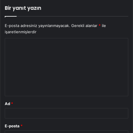
Bir yanıt yazın
E-posta adresiniz yayınlanmayacak.
Gerekli alanlar
*
ile
işaretlenmişlerdir
Y
o
r
u
m
*
Ad
*
E-posta
*