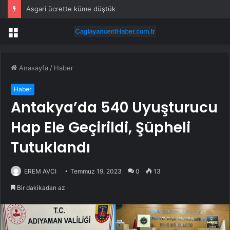
Asgari ücrette küme düştük
Menü
Anasayfa
/
Haber
Haber
Antakya’da 540 Uyuşturucu
Hap Ele Geçirildi, Şüpheli
Tutuklandı
EREM AVCI
Temmuz 19, 2023
0
13
Bir dakikadan az