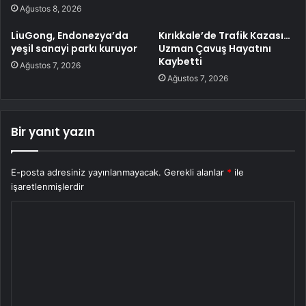
Ağustos 8, 2026
LiuGong, Endonezya’da
Kırıkkale’de Trafik Kazası…
yeşil sanayi parkı kuruyor
Uzman Çavuş Hayatını
Kaybetti
Ağustos 7, 2026
Ağustos 7, 2026
Bir yanıt yazın
E-posta adresiniz yayınlanmayacak.
Gerekli alanlar
*
ile
işaretlenmişlerdir
Y
o
r
u
m