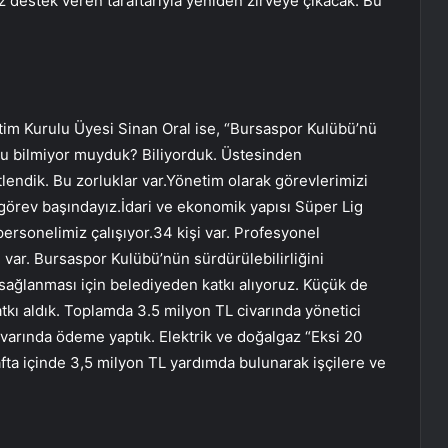
z destek veren taraftarıyla yeniden zirveye çıkacak. Bu
tim Kurulu Üyesi Sinan Oral ise, “Bursaspor Kulübü’nü
nu bilmiyor muyduk? Biliyorduk. Üstesinden
lendik. Bu zorluklar var.Yönetim olarak görevlerimizi
 görev başındayız.İdari ve ekonomik yapısı Süper Lig
ersonelimiz çalışıyor.34 kişi var. Profesyonel
i var. Bursaspor Kulübü’nün sürdürülebilirliğini
 sağlanması için belediyeden katkı alıyoruz. Küçük de
katkı aldık. Toplamda 3.5 milyon TL civarında yönetici
civarında ödeme yaptık. Elektrik ve doğalgaz “Eksi 20
fta içinde 3,5 milyon TL yardımda bulunarak işçilere ve