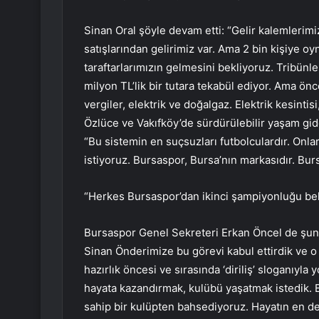
Sinan Oral şöyle devam etti: “Gelir kalemlerimiz
satışlarından gelirimiz var. Ama 2 bin kişiye o
taraftarlarımızın gelmesini bekliyoruz. Tribünler
milyon TL’lik bir tutara tekabül ediyor. Ama ö
vergiler, elektrik ve doğalgaz. Elektrik kesintis
Özlüce ve Vakıfköy’de sürdürülebilir yaşam gide
“Bu sistemin en suçsuzları futbolculardır. Onla
istiyoruz. Bursaspor, Bursa’nın markasıdır. Bur
“Herkes Bursaspor’dan ikinci şampiyonluğu be
Bursaspor Genel Sekreteri Erkan Öncel de şunla
Sinan Önderimize bu görevi kabul ettirdik ve o 
hazırlık öncesi ve sırasında ‘diriliş’ sloganıyla 
hayata kazandırmak, kulübü yaşatmak istedik. B
sahip bir kulüpten bahsediyoruz. Hayatın en de