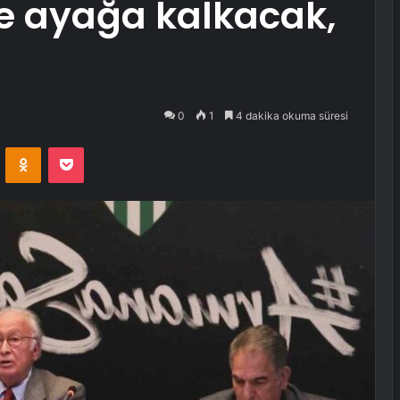
e ayağa kalkacak,
0
1
4 dakika okuma süresi
VKontakte
Odnoklassniki
Pocket