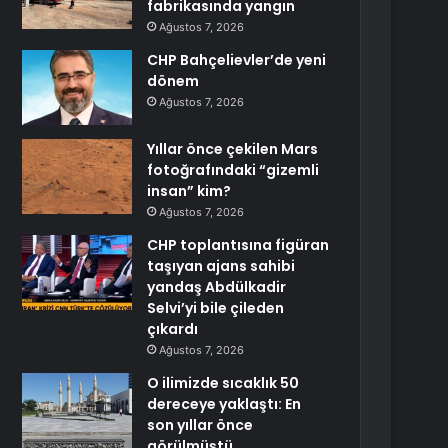
fabrikasında yangın
Ağustos 7, 2026
CHP Bahçelievler’de yeni
dönem
Ağustos 7, 2026
Yıllar önce çekilen Mars
fotoğrafındaki “gizemli
insan” kim?
Ağustos 7, 2026
CHP toplantısına figüran
taşıyan ajans sahibi
yandaş Abdülkadir
Selvi’yi bile çileden
çıkardı
Ağustos 7, 2026
O ilimizde sıcaklık 50
dereceye yaklaştı: En
son yıllar önce
görülmüştü