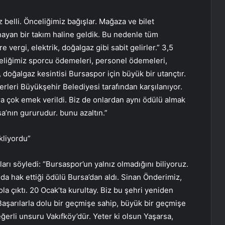
 belli. Önceliğimiz bağışlar. Mağaza ve bilet
ynayan bir takım haline geldik. Bu nedenle tüm
e vergi, elektrik, doğalgaz gibi sabit gelirler.” 3,5
nceliğimiz sporcu ödemeleri, personel ödemeleri,
i, doğalgaz kesintisi Bursaspor için büyük bir utançtır.
rleri Büyükşehir Belediyesi tarafından karşılanıyor.
ra çok emek verildi. Biz de onlardan aynı ödülü almak
sa’nın gururudur. bunu azaltın.”
kliyordu”
rı söyledi: “Bursaspor’un yalnız olmadığını biliyoruz.
da hak ettiği ödülü Bursa’dan aldı. Sinan Önderimiz,
yola çıktı. 20 Ocak’ta kurultay. Biz bu şehri yeniden
aşarılarla dolu bir geçmişe sahip, büyük bir geçmişe
ğerli unsuru Vakıfköy’dür. Yeter ki olsun Yaşarsa,