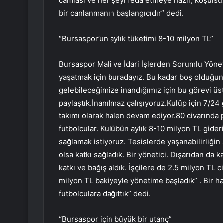
camiası ve her şeyi feda etmeye hazır, koşulsu
bir canlanmanın başlangıcıdır” dedi.
“Bursaspor’un aylık tüketimi 8-10 milyon TL”
Bursaspor Mali ve İdari İşlerden Sorumlu Yöne
yaşatmak için buradayız. Bu kadar boş olduğu
gelebileceğimize inandığımız için bu görevi üst
paylaştık.İnanılmaz çalışıyoruz.Kulüp için 7/24
takımı olarak halen devam ediyor.80 civarında p
futbolcular. Kulübün aylık 8-10 milyon TL gider
sağlamak istiyoruz. Tesislerde yaşanabilirliğin
olsa katkı sağladık. Bir yönetici. Dışarıdan da 
katkı ve bağış aldık. İşçilere de 2.5 milyon TL 
milyon TL bakiyeyle yönetime başladık” . Bir ha
futbolculara dağıttık” dedi.
“Bursaspor için büyük bir utanç”