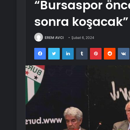
“Bursaspor önc
sonra koşacak”
EREM AVCI
Şubat 6, 2024
Facebook
Twitter
LinkedIn
Tumblr
Pinterest
Reddit