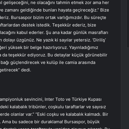
ıl gelişeceğini, ne olacağını tahmin etmek zor ama her
ve zamanı geldiğinde bunları hayata geçireceğiz.” Bize
riz. Bursaspor bizim ortak varlığımızdır. Bu süreçte
aftarlardan destek istedik. Teşekkür ederiz, bize
lacağını kabul ederler. Şu ana kadar günlük masrafları
olayı üzgünüz. Ne yazık ki sayılar yetersiz. ‘Diriliş’
ri yüksek bir belge hazırlıyoruz. Yayınladığımız
 da teşekkür ediyoruz. Bu detaylar küçük görünebilir
i bağı güçlendirecek ve kulüp ile camia arasında
getirecek” dedi.
şampiyonluk sevincini, Inter Toto ve Türkiye Kupası
eki kalabalık tribünler, coşkulu taraftarlar ve sayısız
lerde olanlar var.” “Eski coşku ve kalabalık kalmadı. Bir
z. Ama bu sadece bir duraklama! Bursaspor, büyük