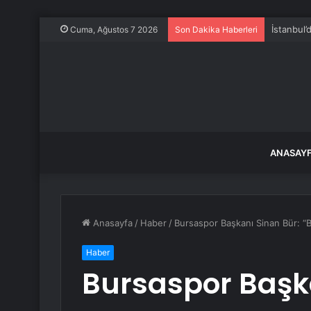
İstanbul
Cuma, Ağustos 7 2026
Son Dakika Haberleri
ANASAY
Anasayfa
/
Haber
/
Bursaspor Başkanı Sinan Bür: “
Haber
Bursaspor Başka