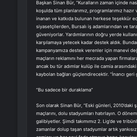
Başkan Sinan Bür, “Kuralların zaman içinde nas
koşulda tüm planlarımız, programlarımız hazır 
inanan ve katkıda bulunan herkese teşekkür ede
siyasetçilerden, Bursalı iş adamlarından ve tar
güveniyorlar. Yardımlarının doğru yerde kullanı
karşılamaya yetecek kadar destek aldık. Bundan d
kampanyamıza destek verenler için manevi değe
maçların reklamını her mecrada yapan firmalara
ancak bu tür adımlar kulüp ile camia arasındak
kaybolan bağları güçlendirecektir. “İnancı geri 
“Bu sadece bir duraklama”
Son olarak Sinan Bür, “Eski günleri, 2010’daki 
maçlarını, dolu stadyumları hatırlayın. O dönemd
galibiyetler. Şimdi takımımız 2. Lig’de ve tribün
zamanlar dolup taşan stadyumlar artık yankısı