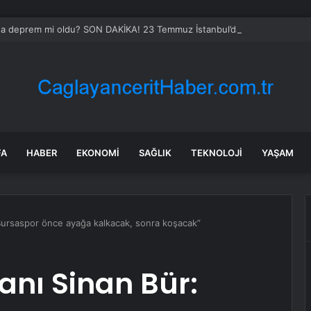
’da deprem mi oldu? SON DAKİKA! 23 Temmuz İstanbul’da az önce nered
FA
HABER
EKONOMI
SAĞLIK
TEKNOLOJI
YAŞAM
Bursaspor önce ayağa kalkacak, sonra koşacak”
nı Sinan Bür: