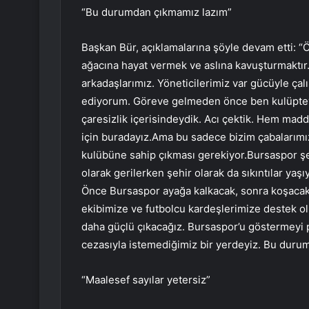
“Bu durumdan çıkmamız lazım”
Başkan Bür, açıklamalarına şöyle devam etti: “
ağacına hayat vermek ve aslına kavuşturmaktır
arkadaşlarımız. Yöneticilerimiz var gücüyle çal
ediyorum. Göreve gelmeden önce ben kulüptey
çaresizlik içerisindeydik. Acı çektik. Hem ma
için buradayız.Ama bu sadece bizim çabalarımız
kulübüne sahip çıkması gerekiyor.Bursaspor şe
olarak gerilerken şehir olarak da sıkıntılar ya
Önce Bursaspor ayağa kalkacak, sonra koşacak
ekibimize ve futbolcu kardeşlerimize destek ol
daha güçlü çıkacağız. Bursaspor’u göstermeyi p
cezasıyla istemediğimiz bir yerdeyiz. Bu duru
“Maalesef sayılar yetersiz”