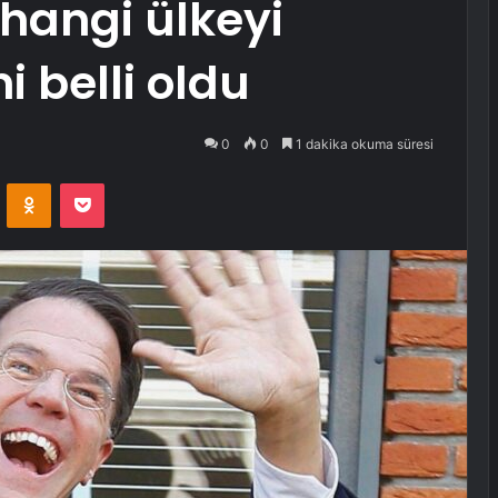
n hangi ülkeyi
 belli oldu
0
0
1 dakika okuma süresi
VKontakte
Odnoklassniki
Pocket