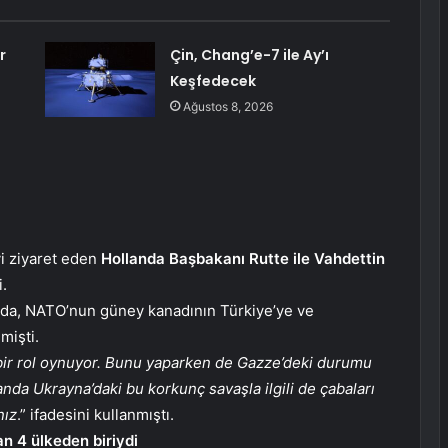
r
Çin, Chang’e-7 ile Ay’ı
Keşfedecek
Ağustos 8, 2026
i ziyaret eden
Hollanda Başbakanı Rutte ile Vahdettin
.
nda, NATO’nun güney kanadının Türkiye’ye ve
mişti.
 bir rol oynuyor. Bunu yaparken de Gazze’deki durumu
nda Ukrayna’daki bu korkunç savaşla ilgili de çabaları
nız
.” ifadesini kullanmıştı.
n 4 ülkeden biriydi