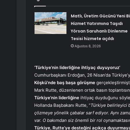
Matlı, Üretim Gücünü Yeni Bi
Hizmet Yatırımına Taşıdı
Yörsan Saruhanlı Dinlenme
Tesisi hizmete açıldı
Ağustos 8, 2026
‘Türkiye’nin liderliğine ihtiyaç duyuyoruz’
Cumhurbaşkanı Erdoğan, 26 Nisan’da Türkiye’y
Köşkü’nde baş başa görüşme
gerçekleştirmişti
Mark Rutte, düzenlenen ortak basın toplantısı
Türkiye’nin liderliğine
ihtiyaç duyduğunu söyle
Hollanda Başbakanı Rutte, “
Türkiye belirleyici
çözmeye yönelik çabalar sarf ediyor. Aynı zama
var. O bakımdan siz önemli bir rol oynamaktası
Türkiye, Rutte’ye desteğini açıkça duyurmaya