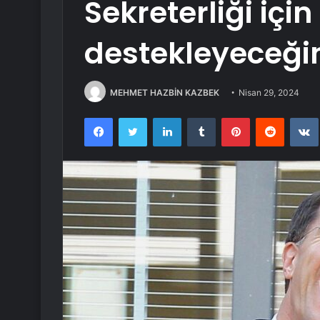
Sekreterliği içi
destekleyeceğini
MEHMET HAZBİN KAZBEK
Nisan 29, 2024
Facebook
Twitter
LinkedIn
Tumblr
Pinterest
Reddit