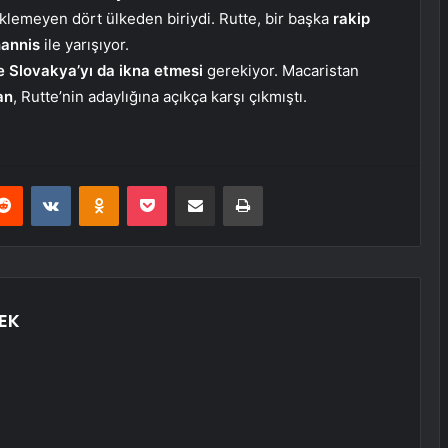
eklemeyen dört ülkeden biriydi. Rutte, bir başka
rakip
annis
ile yarışıyor.
e Slovakya’yı da ikna etmesi
gerekiyor. Macaristan
an
, Rutte’nin adaylığına açıkça karşı çıkmıştı.
erest
Reddit
VKontakte
Odnoklassniki
Pocket
E-Posta ile paylaş
Yazdır
EK