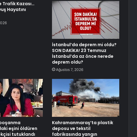
e Trafik Kazası…
uş Hayatını
2026
İstanbul’da deprem mi oldu?
SON DAKİKA! 23 Temmuz
İstanbul’da az önce nerede
deprem oldu?
Ağustos 7, 2026
 boşanma
Kahramanmaraş’ta plastik
ki eşini öldüren
deposu ve tekstil
kçisi tutuklandı
fabrikasında yangın