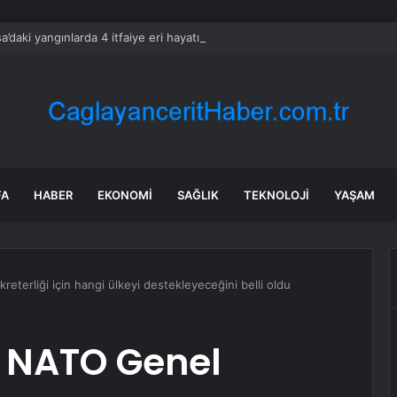
a’daki yangınlarda 4 itfaiye eri hayatını kaybetti
FA
HABER
EKONOMI
SAĞLIK
TEKNOLOJI
YAŞAM
eterliği için hangi ülkeyi destekleyeceğini belli oldu
i NATO Genel