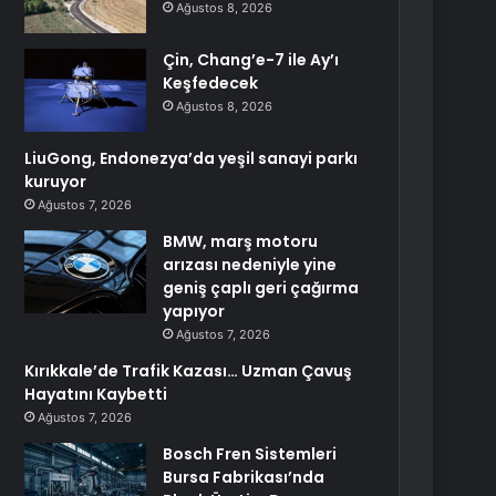
Ağustos 8, 2026
Çin, Chang’e-7 ile Ay’ı
Keşfedecek
Ağustos 8, 2026
LiuGong, Endonezya’da yeşil sanayi parkı
kuruyor
Ağustos 7, 2026
BMW, marş motoru
arızası nedeniyle yine
geniş çaplı geri çağırma
yapıyor
Ağustos 7, 2026
Kırıkkale’de Trafik Kazası… Uzman Çavuş
Hayatını Kaybetti
Ağustos 7, 2026
Bosch Fren Sistemleri
Bursa Fabrikası’nda