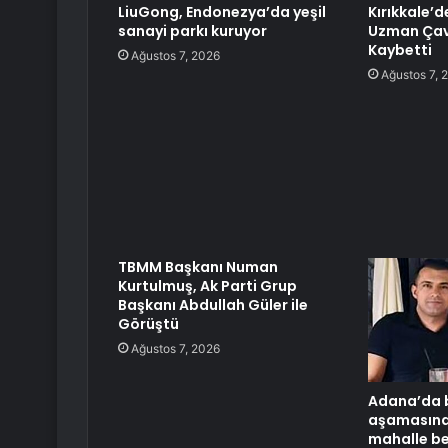
LiuGong, Endonezya’da yeşil
Kırıkkale’d
sanayi parkı kuruyor
Uzman Çav
Kaybetti
Ağustos 7, 2026
Ağustos 7, 
TBMM Başkanı Numan
Kurtulmuş, Ak Parti Grup
Başkanı Abdullah Güler ile
Görüştü
Ağustos 7, 2026
Adana’da
aşamasında
mahalle be