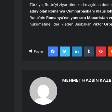
Türkiye, Rutte’yi ziyaretine kadar açıktan dest
aday olan Romanya Cumhurbaşkanı Klaus Ioh
Rutte’nin
Romanya’nın yanı sıra Macaristan v
hükümetine liderlik eden Başbakan Viktor
Orb
Facebook
Twitter
LinkedIn
Tumblr
Pint
Paylaş
MEHMET HAZBİN KAZB