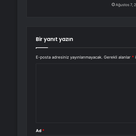
Ağustos 7, 
Bir yanıt yazın
E-posta adresiniz yayınlanmayacak.
Gerekli alanlar
*
i
Y
o
r
u
m
*
Ad
*