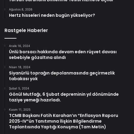
Ağustos 8, 2026
Hertz hisseleri neden bugün yükseliyor?
Rastgele Haberler
Aralık 16, 2024
Ünlü borsacı hakkında devam eden rüşvet davası
sebebiyle gözaltına alındı
Nisan 18, 2024
Siyanürlü toprağın depolanmasında geçirmezlik
tabakası yok
Şubat 5, 2024
Gönül Mutfağı, 6 Şubat depreminin yıl dönümünde
taziye yemeği hazırladı.
Kasım 11, 2025
TCMB Başkanı Fatih Karahan’ın “Enflasyon Raporu
2025-IV”ün Tanıtımına İlişkin Bilgilendirme
Toplantısında Yaptığı Konuşma (Tam Metin)