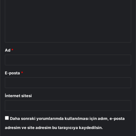
r
u
m
*
Ad
*
E-posta
*
İnternet sitesi
Daha sonraki yorumlarımda kullanılması için adım, e-posta
adresim ve site adresim bu tarayıcıya kaydedilsin.