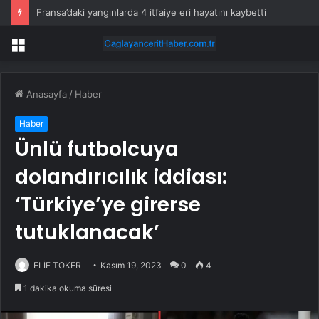
Fransa’daki yangınlarda 4 itfaiye eri hayatını kaybetti
Menü
Anasayfa
/
Haber
Haber
Ünlü futbolcuya
dolandırıcılık iddiası:
‘Türkiye’ye girerse
tutuklanacak’
ELİF TOKER
Kasım 19, 2023
0
4
1 dakika okuma süresi