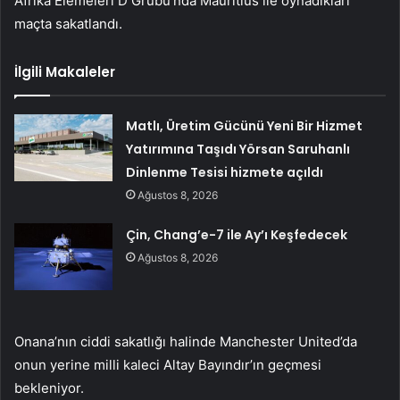
Afrika Elemeleri D Grubu’nda Mauritius ile oynadıkları
maçta sakatlandı.
İlgili Makaleler
Matlı, Üretim Gücünü Yeni Bir Hizmet
Yatırımına Taşıdı Yörsan Saruhanlı
Dinlenme Tesisi hizmete açıldı
Ağustos 8, 2026
Çin, Chang’e-7 ile Ay’ı Keşfedecek
Ağustos 8, 2026
Onana’nın ciddi sakatlığı halinde Manchester United’da
onun yerine milli kaleci Altay Bayındır’ın geçmesi
bekleniyor.