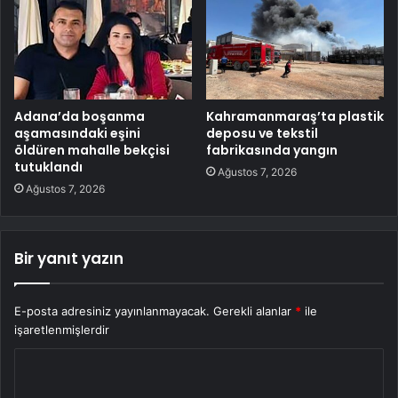
Adana’da boşanma
Kahramanmaraş’ta plastik
aşamasındaki eşini
deposu ve tekstil
öldüren mahalle bekçisi
fabrikasında yangın
tutuklandı
Ağustos 7, 2026
Ağustos 7, 2026
Bir yanıt yazın
E-posta adresiniz yayınlanmayacak.
Gerekli alanlar
*
ile
işaretlenmişlerdir
Y
o